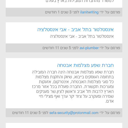
למשרד מהחברות המובילות בארץ בעולם
פורסם על ידי
ilanitwriting
לפני 3 שנים 1 חודשים
אינסטלטור בתל אביב - אבי אינסטלציה
אינסטלטור בתל אביב - אבי אינסטלציה
פורסם על ידי
avi-plumber
לפני 5 שנים 11 חודשים
חברת שפע מצלמות אבטחה
חברת שפע מצלמות אבטחה הינה חברה המובילה
בתחומה העוסקים בייבוא, שיווק והתקנת מצלמות
כל סוגי מצלמות האבטחה, אינטרקום, אזעקות
ומערכות תקשורת. החברה פועלת בכל אזור מרכז
הארץ לרבות תל אביב וראשון לציון.שר מעניקים
שמירה ומעקרב על ציוד יקר ערך ואף מצילי חיי
אדם.
פורסם על ידי
sefa-security@protonmail.com
לפני 5 שנים 11 חודשים