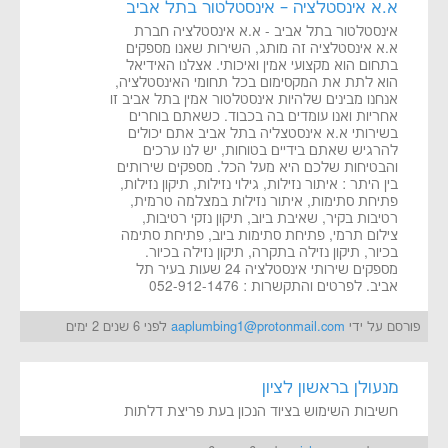
א.א אינסטלציה – אינסטלטור בתל אביב
אינסטלטור בתל אביב - א.א אינסטלציה חברת
א.א אינסטלציה זה מותג, השירות שאנו מספקים
בתחום הוא מקצועי אמין ואיכותי. אצלנו האידיאל
הוא לתת את המקסימום בכל תחומי האינסטלציה,
אנחנו מבינים שלהיות אינסטלטור אמין בתל אביב זו
אחריות ואנו עומדים בה בכבוד. כשאתם בוחרים
בשירותי א.א אינסטצליה בתל אביב אתם יכולים
להרגיש שאתם בידיים בטוחות, יש לנו ערכים
והבטיחות שלכם היא מעל הכל. מספקים שירותים
בין היתר : איתור נזילות, גילוי נזילות, תיקון נזילות,
פתיחת סתימות, איתור נזילות במצלמה טרמית,
רטיבות בקיר, שאיבת ביוב, תיקון נזקי רטיבות,
צילום תרמי, פתיחת סתימות ביוב, פתיחת סתימה
בכיור, תיקון נזילה בתקרה, תיקון נזילה בכיור.
מספקים שירותי אינסטלציה 24 שעות בעיר תל
אביב. לפרטים והתקשרות : 052-912-1476
פורסם על ידי
aaplumbing1@protonmail.com
לפני 6 שנים 2 ימים
מנעולן בראשון לציון
חשיבות השימוש בציוד הנכון בעת פריצת דלתות