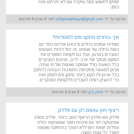
יפסיקו לחשוש ממה שיקרה אם לא יתרחש שינוי
בזמן.
פורסם על ידי
czhipirodshteyn@gmail.com
לפני 8 שנים 8 חודשים
איך בוחרים מתקני מים למוסדות?
מוסדות ועסקים גדולים מייבאים אליהם כמדי יום
כמות גדולה של אנשים. זה יכול להיות האנשים
העובדים בארגון, אבל גם לקוחות הפוקדים את
המקום מבוקר ועד ערב. לרוב, מגיעים המבקרים
בכל השעות כולל אספקה שוטפת של מי שתיה.
מכאן למעשה מתקיימת החשיבות הגבוהה להתקין
בכל ארגון ולו הקטן ביותר מתקן מים לעסק זאת
כדי להעניק רווחה לעובדים וללקוחות המבקרים.
פורסם על ידי
שיווק נכון
לפני 8 שנים 9 חודשים
ריצוף חוץ עושים רק עם פלדק
פלדק הוא פתרון הריצוף הטוב ביותר. פלדק משלב
אסתטיקה יחד עם איכויות חומר שמעניקות יכולת
עמידות יוצאת דופן ללא הצורך בתחזוקה שוטפת
לאורך כל עונות השנה.