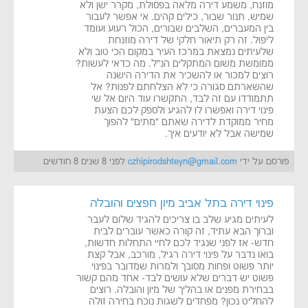
מוזנח, משמע דירה מלאה בפסולת, מקרר ישן ולא
שמיש, תנור שבור, כילים קהים. אי אפשר לעבור
בין המעברים, השלבים שבורים, הכול רעוע ועומד
ליפול. זה רק תיאור חלקי של דירה מוזנחת
שלעיתים נמצאת במרכז העיר במקום הכי טוב ולא
ממומשת משום המתקלים הנ"ל. מה כדאי לעשות?
רוצים למכור או להשכיר את הדירה הישנה
שהשארתם סגורה כי לא הצלחתם לפנות? אל
תתמודדו עם זה לבד, התקשרו עוד היום אל שי
פינוי דירה ואפשרו לו להגיע ולספק לכם הצעת
מחיר ממוקדת לדירה שאתם "מתים" להפוך
שמישה אבל לא יודעים איך.
פורסם על ידי
czhipirodshteyn@gmail.com
לפני 8 שנים 8 חודשים
פינוי דירה בתל אביב מיון חפצים והובלה
לעיתים מגיע שלב בו צריכים להגיד שלום לעבר
וברוך הבא עתיד, זה קורה כאשר עוברים לבית
חדש- אז לפני שנגיד לכם לחיי התחלות חדשות,
בואו נדבר על פינוי דירה רגיל, מורכב, אבל קצת
יותר פשוט ופחות מסובך ולמרות שמדובר בפינוי
פשוט יש דברים שלא עושים לבד- אחד מהם קשור
בבחירת מפנים או בהליך של מיון והובלה. רוצים
להחליט נכון? מפחדים לשגות נוכח בחירה זולה