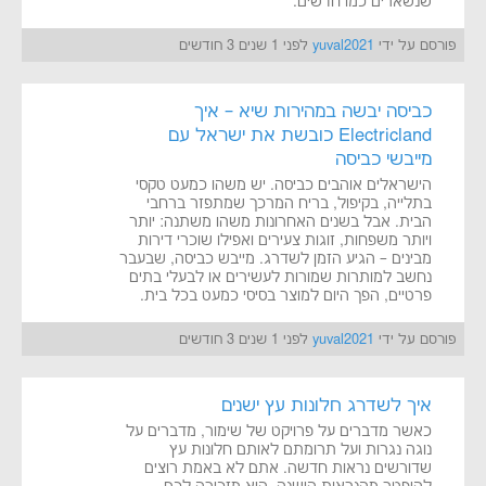
שנשארים כמו חדשים.
פורסם על ידי
yuval2021
לפני 1 שנים 3 חודשים
כביסה יבשה במהירות שיא – איך
Electricland כובשת את ישראל עם
מייבשי כביסה
הישראלים אוהבים כביסה. יש משהו כמעט טקסי
בתלייה, בקיפול, בריח המרכך שמתפזר ברחבי
הבית. אבל בשנים האחרונות משהו משתנה: יותר
ויותר משפחות, זוגות צעירים ואפילו שוכרי דירות
מבינים – הגיע הזמן לשדרג. מייבש כביסה, שבעבר
נחשב למותרות שמורות לעשירים או לבעלי בתים
פרטיים, הפך היום למוצר בסיסי כמעט בכל בית.
פורסם על ידי
yuval2021
לפני 1 שנים 3 חודשים
איך לשדרג חלונות עץ ישנים
כאשר מדברים על פרויקט של שימור, מדברים על
נוגה נגרות ועל תרומתם לאותם חלונות עץ
שדורשים נראות חדשה. אתם לא באמת רוצים