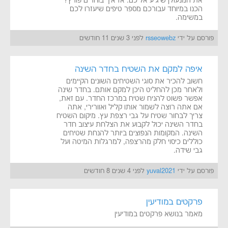
את המנעולן שיגיע אליכם. אז איך בוחרים פורץ?
הכנו במיוחד עבורכם מספר טיפים שיעזרו לכם
במשימה.
פורסם על ידי
rsseowebz
לפני 3 שנים 11 חודשים
איפה למקם את השטיח בחדר השינה
חשוב להכיר את סוגי השטיחים השונים הקיימים
ולאחר מכן להחליט היכן למקם אותם. בחדר שינה
אפשר פשוט להניח שטיח במרכז החדר. עם זאת,
אם אתה רוצה לשמור אותו קליל ואוורירי, אתה
צריך לבחור שטיח על גבי רצפת עץ. מיקום השטיח
בחדר השינה יכול לקבוע את הצלחת עיצוב חדר
השינה. המקומות הנפוצים ביותר להנחת שטיחים
כוללים כיסוי חלק מהרצפה, למרגלות המיטה ועל
גבי שידה.
פורסם על ידי
yuval2021
לפני 4 שנים 8 חודשים
פרקטים במודיעין
מאמר בנושא פרקטים במודיעין