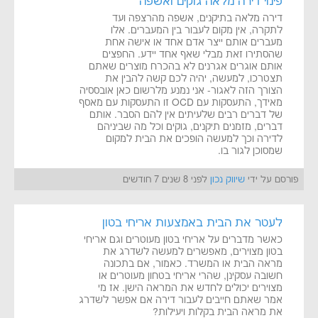
פינוי דירה מלאה גוקים ואשפה
דירה מלאה בתיקנים, אשפה מהרצפה ועד
לתקרה, אין מקום לעבור בין המעברים. אלו
מעברים אותם ייצר אדם אחד או אישה אחת
שהסתירו זאת מבלי שאף אחד יידע. החפצים
אותם אוגרים אגרנים לא בהכרח מוצרים שאתם
תצטרכו, למעשה, יהיה לכם קשה להבין את
הצורך הזה לאגור- אני נמנע מלרשום כאן אובססיה
מאידך, התעסקות עם OCD זו התעסקות עם מאסף
של דברים רבים שלעיתים אין להם הסבר. אותם
דברים, מזמנים תיקנים, גוקים וכל מה שביניהם
לדירה וכך למעשה הופכים את הבית למקום
שמסוכן לגור בו.
פורסם על ידי
שיווק נכון
לפני 8 שנים 7 חודשים
לעטר את הבית באמצעות אריחי בטון
כאשר מדברים על אריחי בטון מעוטרים וגם אריחי
בטון מצוירים, מאפשרים למעשה לשדרג את
מראה הבית או המשרד. כאמור, אם בתכונה
חשובה עסקינן, שהרי אריחי בטחון מעוטרים או
מצוירים יכולים לחדש את המראה הישן. אז מי
אמר שאתם חייבים לעבור דירה אם אפשר לשדרג
את מראה הבית בקלות ויעילות?