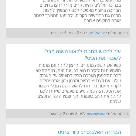
מהחופש. בחורף, הטמפרטורות יורדות, והמים
בבריכה עלולים להיות קרים מדי לרחצה. חימום
הבריכה בחורף מאפשר לכם להמשיך ליהנות
ממנה גם בחודשים הקרים, ולהימנע מהצורך לסגור
אותה לתקופה ארוכה.
פורסם על ידי
אריאל מני
לפני 2 שנים 6 חודשים
איך לרכוש מתנות לראש השנה מבלי
לשבור את הכיס?
כשראש השנה מתקרב, הרצון לחגוג עם מתנות
משמעותיות ליקירינו הוא רב, עם זאת, חיוני למצוא
דרכים להפגין הערכה מבלי להעמיס על הארנק
שלנו. עם קצת יצירתיות ותכנון נכון, אתם יכולים
לקנות מתנות נהדרות לראש השנה מבלי לשבור
את הכיס. הנה כמה טיפים מעשיים שיעזרו לכם
לחגוג את החג בשמחה תוך שמירה על התקציב
שלכם.
פורסם על ידי
rsseowebz
לפני 3 שנים 2 שבועות
הבחירה האלגנטית: כיורי גרניט