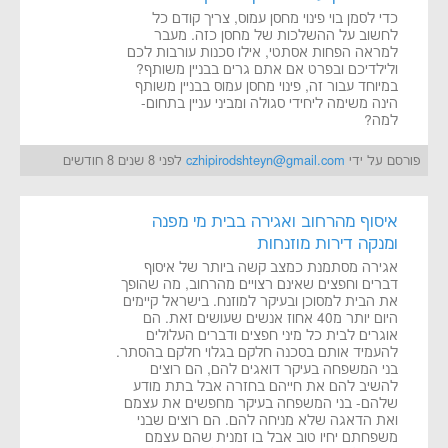
כדי לסמן בוי פינוי מחסן עמוס, צריך קודם כל
לחשוב על ההשלכות של מחסן כזה. מעבר
למראה הפחות אסתטי, אילו סכנות עורבות לכם
ולילדיכם ובפרט אם אתם גרים בבניין משותף?
במיוחד עבור זה, פינוי מחסן עמוס בבניין משותף
הינה משימה ליחידי סגולה ומביני עניין בתחום-
למה?
פורסם על ידי
czhipirodshteyn@gmail.com
לפני 8 שנים 8 חודשים
איסוף מהרחוב ואגירה בבית מי מפנה
ומנקה דירות מוזנחות
אגירה מסתמנת כמצב קשה ביותר של איסוף
דברים וחפצים שאינם רצויים מהרחוב, מה שהופך
את הבית למסוכן ובעיקר למוזנח. בישראל קיימים
היום יותר מ40 אחוז אנשים שעושים זאת. הם
אוגרים לבית כל מיני חפצים ודברים העלולים
להעמיד אותם בסכנה חלקם בגלוי חלקם בהסתר.
בני המשפחה בעיקר דואגים להם, הם רוצים
להשיב להם את חייהם בחזרה אבל בתת מודע
שלהם- בני המשפחה בעיקר מחפשים את עצמם
ואת הדאגה שלא מניחה להם. הם רוצים שבני
משפחתם יחיו טוב אבל בו זמנית שהם עצמם