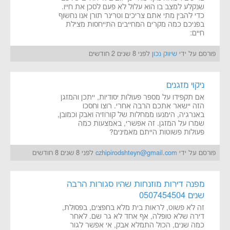
שנקלע למצב בו הוא עלול לא פעם לסכן את חייו.
כדי להבין מתי אתם צריכים וטרינר תורן אנו נחשוף
בפניכם כמה מקרים המחייבים התייחסות מצילת
חיים:
פורסם על ידי
שיווק נכון
לפני 8 שנים 2 חודשים
ניקוי מזגנים
אם תקפידו על מספר פעולות יסודיות, ייתכן והמזגן
הזה יישאר אתכם הרבה אחרי. רוצו וחסכו
באנרגיה, הימנעו ממחלות של קורוזיה ואבק וכמובן,
שמרו על המזגן. זה אפשרי, באמצעות כמה
פעולות פשוטות הייתם מאמינים?
פורסם על ידי
czhipirodshteyn@gmail.com
לפני 8 שנים 8 חודשים
מפנה דירות מוזנחות שהיו סגורות הרבה
שנים 0507454504
זה לא פשוט, לראות בית מלא בחפצים, בפסולת,
דירה שלא טופלה, אף אחד לא גר שם. לאחר
כמה שנים, הכול התמלא אבק, אי אפשר לגור