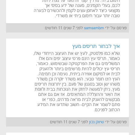
חימום ביתי. מדריך קצר זה נועד על מנת לתת
לכם, בעלי הקמינים, מענה של ידע בסיסי אך
מקצועי כיצד לאחסן עצים לקמין ולהכשירם לבערה
טובה יותר עבור חימום ביתי או משרדי.
פורסם על ידי
samsambm
לפני 7 שנים 11 חודשים
איך לבחור תריסים מעץ
שלא כמו פלסטיק, לעץ יש את העיצוב הייחודי שלו,
כאמור, תריסי עץ הינם פרטי עיצוב יפים והם אלו
המשלימים גם את הפרקטיקה שבשימוש. כאמור,
תריסי עץ יכולים להיות מרשימים ביותר ולהעניק
לבית או למיקום אווירה ביתית, נעימה וכן חמימה.
העץ הינו חומר טבעי, הוא משדר יוקרה וכן משדר
משהו ישן וטוב בסגנון של פעם. בין יתרונות תריסים
מעץ, ניתן למעשה לחזק את הנוכחות בבית ולווסת
את האור וההצללה המתאימים. אז אם גם אתם
מבקשים להעניק לבית מראה מדהים, כפרי או
סתם לשמר את הקיים- חשוב שתדעו את המידע
הכתוב לפניכם.
פורסם על ידי
שיווק נכון
לפני 7 שנים 11 חודשים