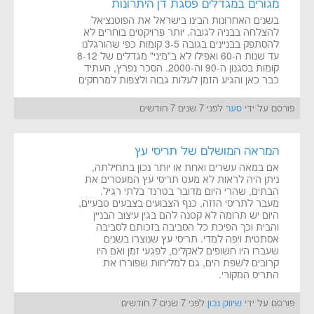
מגורים במגדלים פסגת דן היתרונות
בשנים האחרונות הבינו בישראל את הפוטנציאל
להצלחה בבניה לגובה. יותר פרויקטים בוחרים לא
להסתפק בבניינים בגובה 3-5 קומות כפי שהורגלנו
עד שנות ה-60 ואפילו לא ב״מיני״ מגדלים של 8-12
קומות בסגנון ה-90 וה-2000. הסכר נפרץ, העתיד
כבר כאן והגיע הזמן לעלות גבוה ולצפות למרחקים
פורסם על ידי
סער
לפני 7 שנים 7 חודשים
המראה המושלם של תריסי עץ
אם במאה עשרים ואחת או יותר נכון בתחילתה,
ניתן היה לראות לא מעט תריסי עץ המעטרים את
הבתים, שהרי היום מדובר בטרנד בלתי רגיל.
מעבר לתריסי הזזה, כנף הצבועים בצבעים טבעיים,
היום יש תרומה לא קטנה להם בגין עיצוב הבניין
והבית וכך הפיכת כל הסביבה בזכותם לסביבה
אסתטית ויפה למדי. תריסי עץ שנוצרו בשנים
שעברו היו חשופים לאקלים, לפגעי זמן ואם היו
קרובים לשפת הים, גם למליחות שפוררו את
התריס המקורי.
פורסם על ידי
שיווק נכון
לפני 7 שנים 7 חודשים