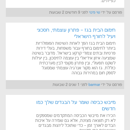
כפייתיים.
פורסם על ידי
שי פינוי
לפני 9 חודשים 2 שבועות
חימום הבית בגז – פתרון עוצמתי, חסכוני
ויעיל לחורף הישראלי
חימום הבית בגז הפך לאחת השיטות הפופולריות
ביותר לחימום בחורף עבור משפחות, בעלי דירות
פרטיות ובתים צמודי קרקע בישראל. מדובר בשיטה
שמציעה איזון אידיאלי בין עוצמה לחיסכון, בין יעילות
לשקט תפעולי, ובין פתרון מקומי לבין מערכתית
כוללת. גז הוא מקור אנרגיה עוצמתי שמסוגל
לספק חום במהירות גבוהה
פורסם על ידי
barmar
לפני 1 שנים 2 שבועות
מייבש כביסה שומר על הבגדים שלך כמו
חדשים
הכירו את מייבשי הכביסה המתקדמים שמספקים
לא רק תוצאה מצוינת, אלא גם שמירה על איכות
הבדים לאורך זמן – כדי שתוכל ליהנות מבגדים