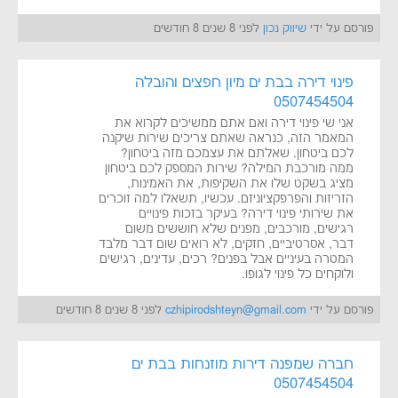
פורסם על ידי
שיווק נכון
לפני 8 שנים 8 חודשים
פינוי דירה בבת ים מיון חפצים והובלה
0507454504
אני שי פינוי דירה ואם אתם ממשיכים לקרוא את
המאמר הזה, כנראה שאתם צריכים שירות שיקנה
לכם ביטחון. שאלתם את עצמכם מזה ביטחון?
ממה מורכבת המילה? שירות המספק לכם ביטחון
מציג בשקט שלו את השקיפות, את האמינות,
הזריזות והפרפקציוניזם. עכשיו, תשאלו למה זוכרים
את שירותי פינוי דירה? בעיקר בזכות פינויים
רגישים, מורכבים, מפנים שלא חוששים משום
דבר, אסרטיביים, חזקים, לא רואים שום דבר מלבד
המטרה בעיניים אבל בפנים? רכים, עדינים, רגישים
ולוקחים כל פינוי לגופו.
פורסם על ידי
czhipirodshteyn@gmail.com
לפני 8 שנים 8 חודשים
חברה שמפנה דירות מוזנחות בבת ים
0507454504