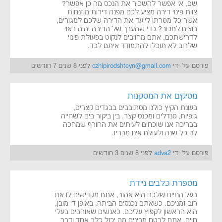
שם, אי אפשר להשכיר את הנכס מה כן אפשר?
צוות פינוי דירה מציע לכם מפנה דירות מוזנחות
אשר כל מטרתו לייעד את הדירה שלכם למגורים,
רוצים למכור? כדי שהערך של הדירה יהיה ראוי
לדרישתכם, אתם מחויבים לנקוט בפעולת פינוי
שלרוב לא תוכלו להתמודד איתם לבד.
פורסם על ידי
czhipirodshteyn@gmail.com
לפני 8 שנים 7 חודשים
מסיקים את המסקנות
בעונת הקיץ כולנו מסתובבים בבגדים קצרים,
גופיות, סנדלים ומכנס קצר. בין ביקור בים לשחייה
בבריכה אנו שוכחים לעיתים את החורף שמחכה
לנו כל שנה ולעולם אינו מבריז.
פורסם על ידי
adva2
לפני 8 שנים 3 חודשים
מספרת כלבים ניידת
בעל החיים שלכם הוא אהוב, אתם מקדישים לו את
רוב זמניכם. כשאתם נכנסים הביתה, באופן די מובן,
הוא הראשון לקפוץ עליכם. כאנשים שאוהבים בעלי
חיים, אתם לבטח מבינים מה יכול כלב אחד ודבר