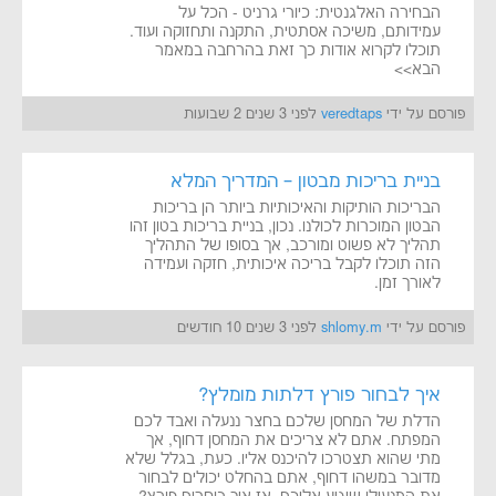
הבחירה האלגנטית: כיורי גרניט - הכל על
עמידותם, משיכה אסתטית, התקנה ותחזוקה ועוד.
תוכלו לקרוא אודות כך זאת בהרחבה במאמר
הבא>>
פורסם על ידי
veredtaps
לפני 3 שנים 2 שבועות
בניית בריכות מבטון – המדריך המלא
הבריכות הותיקות והאיכותיות ביותר הן בריכות
הבטון המוכרות לכולנו. נכון, בניית בריכות בטון זהו
תהליך לא פשוט ומורכב, אך בסופו של התהליך
הזה תוכלו לקבל בריכה איכותית, חזקה ועמידה
לאורך זמן.
פורסם על ידי
shlomy.m
לפני 3 שנים 10 חודשים
איך לבחור פורץ דלתות מומלץ?
הדלת של המחסן שלכם בחצר ננעלה ואבד לכם
המפתח. אתם לא צריכים את המחסן דחוף, אך
מתי שהוא תצטרכו להיכנס אליו. כעת, בגלל שלא
מדובר במשהו דחוף, אתם בהחלט יכולים לבחור