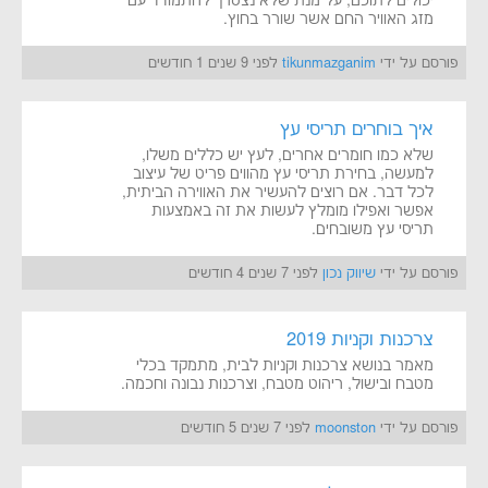
יכולים לתוכם, על מנת שלא נצטרך להתמודד עם
מזג האוויר החם אשר שורר בחוץ.
פורסם על ידי
tikunmazganim
לפני 9 שנים 1 חודשים
איך בוחרים תריסי עץ
שלא כמו חומרים אחרים, לעץ יש כללים משלו,
למעשה, בחירת תריסי עץ מהווים פריט של עיצוב
לכל דבר. אם רוצים להעשיר את האווירה הביתית,
אפשר ואפילו מומלץ לעשות את זה באמצעות
תריסי עץ משובחים.
פורסם על ידי
שיווק נכון
לפני 7 שנים 4 חודשים
צרכנות וקניות 2019
מאמר בנושא צרכנות וקניות לבית, מתמקד בכלי
מטבח ובישול, ריהוט מטבח, וצרכנות נבונה וחכמה.
פורסם על ידי
moonston
לפני 7 שנים 5 חודשים