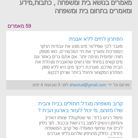
מאמרים בנושא בית ומשפחה , כתבות,מידע
ומאמרים בתחום בית ומשפחה
59 מאמרים
הפתרון לחיים ללא אבנית
מעבר לכך שפילטר מים מונע את עבודות הניקוי
המפרכות ומאריך את חיי המכשירים, הוא מספק
חוויה יומיומית נעימה יותר. אם אתם גרים באזור עם
מים קשים במיוחד ומרגישים שהאבנית מנהלת את
הבית שלכם, מערכת ריכוך מים היא ללא ספק
הפתרון המקצועי והיעיל ביותר שניתן לבקש.
פורסם על ידי
sherziud@gmail.com
לפני 3 שבועות 4 ימים
קרוב משפחה מגדל חתולים בבית והבית
שלו מזוהם, מי יכול לעזור בארגון הבית ?
טיפול רגיש בדוד: שי שטיקגולד וצוותו האדיב
והמיומן ניגשים למצב ברגישות ובכבוד, תוך ניסיון
לגייס את שיתוף הפעולה של קרוב המשפחה
(הדוד), כחלק מהניסיון שלהם בליווי אגרנים