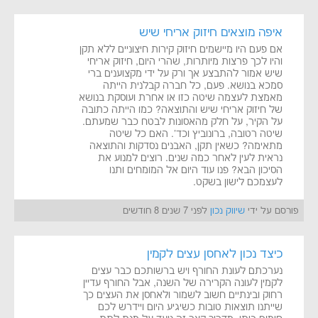
איפה מוצאים חיזוק אריחי שיש
אם פעם היו מיישמים חיזוק קירות חיצוניים ללא תקן
והיו לכך פרצות מיותרות, שהרי היום, חיזוק אריחי
שיש אמור להתבצע אך ורק על ידי מקצוענים ברי
סמכא בנושא. פעם, כל חברה קבלנית הייתה
מאמצת לעצמה שיטה כזו או אחרת ועוסקת בנושא
של חיזוק אריחי שיש והתוצאה? כמו הייתה כתובה
על הקיר, על חלק מהאסונות לבטח כבר שמעתם.
שיטה רטובה, ברונוביץ וכד'. האם כל שיטה
מתאימה? כשאין תקן, האבנים נסדקות והתוצאה
נראית לעין לאחר כמה שנים. רוצים למנוע את
הסיכון הבא? פנו עוד היום אל המומחים ותנו
לעצמכם לישון בשקט.
פורסם על ידי
שיווק נכון
לפני 7 שנים 8 חודשים
כיצד נכון לאחסן עצים לקמין
נערכתם לעונת החורף ויש ברשותכם כבר עצים
לקמין לעונה הקרירה של השנה, אבל החורף עדיין
רחוק ובינתיים חשוב לשמור ולאחסן את העצים כך
שייתנו תוצאות טובות כשיגיע היום ויידרש לכם