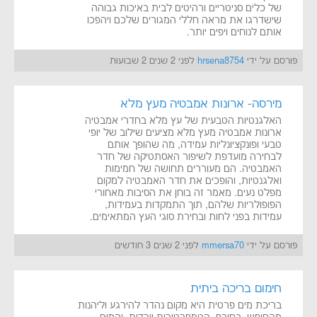
של כלים סניטריים ורהיטים לבית באיכות גבוהה
שישדרגו את מראה חללי המגורים שלכם ויהפכו
אותם לנוחים ויפים יותר.
פורסם על ידי
hrsena8754
לפני 2 שנים 2 שבועות
מירסה- ארונות אמבטיה מעץ מלא
האלגנטיות הטבעית של עץ מלא בחדרי אמבטיה
ארונות אמבטיה מעץ מלא מציעים שילוב של יופי
טבעי ופונקציונליות עמידה, מה שהופך אותם
לבחירה מועדפת לשיפור האסתטיקה של חדר
האמבטיה. הם מעוררים תחושה של חמימות
ואלגנטיות, והופכים את חדר האמבטיה למקום
מפלט נעים. מאמר זה בוחן את הסיבות מאחורי
הפופולריות שלהם, תוך התמקדות בעמידות,
עמידות בפני לחות ובחירת סוגי העץ המתאימים.
פורסם על ידי
mmersa70
לפני 2 שנים 3 חודשים
חימום בריכה ביתית
בריכת מים פרטית היא מקום נהדר להירגע וליהנות