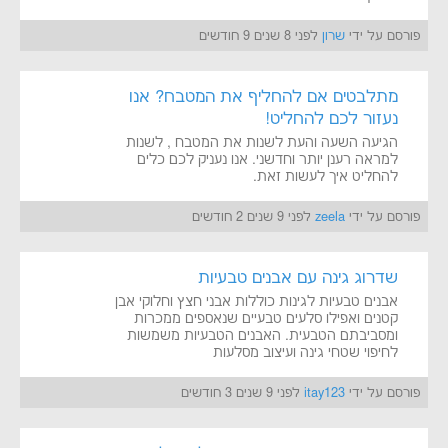
פורסם על ידי
שרון
לפני 8 שנים 9 חודשים
מתלבטים אם להחליף את המטבח? אנו
נעזור לכם להחליט!
הגיעה השעה והעת לשנות את המטבח , לשנות
למראה רענן יותר וחדשני. אנו נעניק לכם כלים
להחליט איך לעשות זאת.
פורסם על ידי
zeela
לפני 9 שנים 2 חודשים
שדרוג גינה עם אבנים טבעיות
אבנים טבעיות לגינות כוללות אבני חצץ וחלוקי אבן
קטנים ואפילו סלעים טבעיים שנאספים ממכרות
ומסביבתם הטבעית. האבנים הטבעיות משמשות
לחיפוי שטחי גינה ועיצוב מסלעות
פורסם על ידי
itay123
לפני 9 שנים 3 חודשים