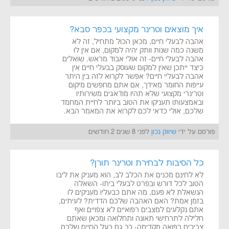
איך מוצאים וטרינר מקצועי בכפר סבא?
אהבה לבעלי חיים, מכאן הכול מתחיל, זה לא
משנה כמה שנות וותק יהיה למקום, אם אין לו
אהבה לבעלי חיים- זה אולי אבוד מראש. שואלים
כיצד ייתכן שאין למקום שעוסק בבעלי חיים אין
אהבה לבעליי חיים? אפשר לקרוא לזה בין היתר
עייפות החומר מאידך, אם אתם מחפשים מיקום
וטרינרי מקצועי שלא תהיו מודאגים משירותיו
ובאמצעותו תעניקו את הטוב ביותר לחיית המחמד
שלכם, אולי כדאי לכם לקרוא את המאמר הבא.
פורסם על ידי
שיווק נכון
לפני 8 שנים 2 חודשים
כל הסיבות לבחירת וטרינר תורן?
לא לחינם מכנים את הכלב לב, הוא מעניק את ליבו
הטוב לכל דורש ובפרט לבעלי ביתו- השאלה
הנשאלת לא פעם, מה אתם כבעליו מעניקים לו
בזמן אמת? האם האהבה שלכם הדדית? לעיתים,
אתם נקלעים למצבים רפואיים לא צפויים ואף
חלילה לתרחישי תאונה ותחלואה ומכאן שאתם
צריכים רפואה מקדימה- כך גם בעל החיים שלכם