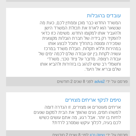
עובדים בהובלות
המשרד החדש כבר מוכן וממתין לכם, כעת מה
שנשאר הוא לארוז את תכולת המשרד הישן
ולהעביר אותו למקומו החדש. משימה כזו כדאי
להפקיד רק בידיה של חברת הובלות מקצועית
שמכירה ומנוסה בתהליך ותוכל לבצע אותו
במהירות וללא תקלות. הובלת משרד במרכז
עשויה לקחת בין יום עבודה שלם לכמה ימים של
עבודה רצופה. מדובר על ציוד טכני, משרדי
וחשמלי רב שיש לנהוג בו בזהירות ולהביא אותו
שלם ובריא אל היעד.
פורסם על ידי
adva2
לפני 8 שנים 2 חודשים
טיפים לניקוי אריחים מצוירים
אריחים מעוטרים או מצוירים, זו הגדרה דומה
למשהו חמים, נעים שהופך את הבית למקום שנעים
לחיות בו יותר. אבל רגע, מה אתם עושים כשיש
לכם בעיה, לכלוך עיקש שמסרב לרדת?
פורסם על ידי
שיווק נכון
לפני 8 שנים 2 חודשים