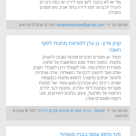
מדי או לא נכונה. לשי פינוי דירה יש כמה דברים
להגיד לכם על פינוי דירה בתל אביב מיון חפצים
והובלה.
פורסם על ידי
czhipirodshteyn@gmail.com
לפני 8 שנים 8 חודשים
קניון פרץ- גן עדן למציאת מתנות לסוף
השנה
תמיד יש מועדים חגיגיים וסיבות טובות להעניק
מתנות. כמעט תמיד עצם המחשבה על מתנה
מעוררת התלבטות- מה לקנות? היכן לקנות? הקניון
שלנו נועד להשיב לכם על השאלות, אלה ואחרות,
ולפטור אתכם מהצורך לחפש מתנות במקומות
שונים. ריכזנו כאן עבורכם מגוון עשיר של מתנות
מקוריות (מתנות לימי הולדת, מתנות לגני ילדים,
הדפסה על חולצות, עיצוב בלונים לאירועים, סוגי
רקמה ססגוניים ועוד).
פורסם על ידי
Droxit - בניית אתרים חכמים וקלים לניהול
לפני 8 שנים 8
חודשים
פינוי מחסן עמוס בבניין משותף