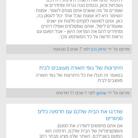
להיפטר מהנראות הישנה, היא מזכירה לכם
נשכחות וכאן, נכנסים נוגה נגרות ומחזירים או
שומרים על מה ששנים אתם מנסים לשמר. אמנות
השימור היא לא אמנות שכל אחד יכול לעסוק בה,
כאן, אתם למעשה לוקחים חלונות עץ ישנים
שעומדים ליפול, אותם שמקולפים ואפילו דהויים
ומחזירים להם את המראה הישן – אבל הפעם עם
נראות חדשה על כל המשתמע מכך.
פורסם על ידי
שיווק נכון
לפני 7 שנים 2 שבועות
היתרונות של גופי תאורה מעוצבים לבית
במאמר זה תגלו את כל היתרונות של גופי תאורה
מעוצבים לבית
פורסם על ידי
gotop
לפני 1 שנים 11 חודשים
שדרגו את הבית שלכם עם חרסינה כלים
סניטריים
אם אתם מחפשים לשדרג את הסגנון
והפונקציונליות של הבית שלכם, חרסינה הוא
המקום בשבילכם. האתר שלנו מציע מבחר רחב