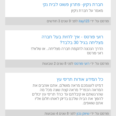
חברת ניקיון- פתרון פשוט לבית נקי
מאמר על חברת ניקיון
פורסם על ידי
itay123
לפני 9 שנים 3 חודשים
רועי פורטס - איך להיות בעל חברה
מצליחה בגיל 30 בלבד?
הדרך הנכונה להקמת חברה מצליחה.. או שלא?!
רועי פורטס
פורסם על ידי
רועי פורטס
לפני 8 שנים 2 שבועות
כל המידע אודות תריסי עץ
דמיינו לעצמכם מראה מושלם, אתם אוהבים את
המראה הכפרי? מראה קצת שונה מכל מה
שהרגשתם או קיבלתם עד כה? תריסי עץ יכולים
להפוך את הבית שלכם בדיוק לאותו חלום אליו
אתם שואפים.
פורסם על ידי
שיווק נכון
לפני 8 שנים 4 שבועות