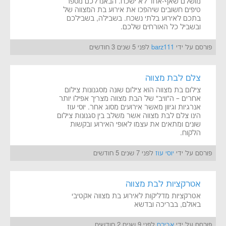
מושלם שאף-אחד לא ישכח. הבאנו לכם מספר
טיפים חשובים שיהפכו את אירוע בת המצווה של
בתכם לאירוע בלתי נשכח. בשבילה, בשבילכם
ובשביל כל האורחים שלכם.
פורסם על ידי
barz111
לפני 5 שנים 3 חודשים
צלם לבת מצווה
צילום בת מצווה הוא צילום שונה מסגנונות צילום
אחרים – ה"וויב" של הבת מצווה מצריך אפילו יותר
אנרגיות וגיוון מאשר אירועים מסוג אחר. יוסי עוז
הינו צלם לבת מצווה אשר משלב בין סגנונות צילום
שונים ומתאים את עצמו לאופי האירוע ובקשות
הלקוח.
פורסם על ידי
יוסי עוז
לפני 7 שנים 5 חודשים
אטרקציות לבת מצווה
אטרקציות מדליקות לאירוע בת מצווה אקטיבי
באולם, בבריכה ובדשא
פורסם על ידי
אבירם
לפני 9 שנים 2 חודשים