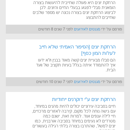
הרחקת יונים היא פעולה שחייבית להיעשות בצורה
הומאנית מבלי לפגוע בבעלי החיים והיונים. לכן
לביצוע הרחקת יונים בצורה נכונה יש מספר שלבים
שחייבים להתבצע
פורסם על ידי
מגנטים לאירועים
לפני 7 שנים 8 חודשים
הרחקת יונים [הסיפור האמיתי שלא חייב
לעלות המון כסף]
הם סבלו מבעיית יונים קשה מאוד בבנין ולא ידעו
איך להתמודד איתה בגלל בעיות תקציב של וועד
הבית.
פורסם על ידי
מגנטים לאירועים
לפני 7 שנים 10 חודשים
הרחקת יונים ע"י דוקרנים ייחודיות
חיים בסביבה עירוניים יכולים להיות מהנים במיוחד,
עם גישה נוחה לכל מקום, קירבה לאזורים מרכזיים,
חיי לילה ענפים ועוד. למרות זאת, ישנם כמה
מטרדים לא נעימים במיוחד בסביבה אורבנית, כמו
יונים למשל, שהתרבו בצורה בלתי רגילה בעשורים