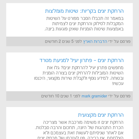
הרחקת יונים בקריות: שיטות מומלצות
במאמר זה תכבלו הסבר מפורט על השיטות
המקבלות לסילוק והרחקת יונים לצמיתות
באמצעות שיטות הומניות שאינן פוגעות ביונה.
פורסם על ידי
הדברות הארץ
לפני 5 שנים 2 חודשים
הרחקת יונים – פתרון יעיל למניעת מטרד
מחפשים פתרון יעיל להרחקת יונים? גלו את
השיטות המובילות להרחיק יונים בצורה הומנית
ובטוחה. למידע נוסף ולקבלת שירות מקצועי, היכנסו
עכשיו!
פורסם על ידי
mark gramider
לפני 1 שנים 10 חודשים
הרחקת יונים מקצועית
הרחקת יונים זו משימה מורכבת אשר מצריכה
הכרת התנהגות של היונה, תחכום והרבה סבלנות.
אם לאחר שניסיתם לעשות זאת בעצמכם ולא
הצלחתם, אין ברירה, פנו לעזרתו של מרחיק יונים