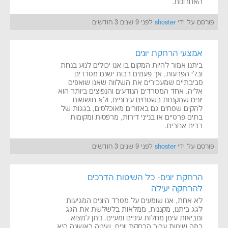
האחרונות.
פורסם על ידי
shoster
לפני 9 שנים 3 חודשים
אמצעי הרחקת יונים
ביתנו אמור להיות המקום בו אנו יכולים לנוע בנחת
ובלי הפרעות, אך פעמים רבות ישנם מטרדים
סביבתיים שמעכירים את השלווה שאנו שואפים
אליה. אחד המטרדים הנודעים והנפוצים ביותר הוא
יונים שמקננות בשטחים עירוניים, ולא חוששות
להקים שטחים גם באזורים מאוכלסים, בגגות של
בתים פרטיים או בנייני דירות, מרפסות ומקומות
רבים אחרים.
פורסם על ידי
shoster
לפני 9 שנים 3 חודשים
הרחקת יונים- כל השיטות הדרכים
להרחקה יעילה
לא אחת, אנו שומעים על מטרד היונים המגיעות
לגג ביתנו, מקננות, ממלאות בלשלשת את הגג
ומביאות עימן מחלות עיניים ומעיים. ניתן למצוא
כמה שיטות עבור הרחקת יונים, שיטה ראשונה היא