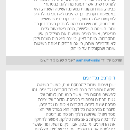
לפרוס רשת, אשר תמנע מהן לקנן במסתורי
כביסה, גגות ומקומות נוספים. השיטה השנייה, היא
באמצעות דוקרנים, כך שהיונים לא תוכלנה להגיע
למקומות אלה. חשוב, כי הדוקרנים יהיו עשויים
מנירוסטה, מה שיגרום להם להחזיק מעמד זמן רב
יותר. השיטה השלישית, הינה באמצעות גלים
סונארים, אשר היונים שומעות את הצליל הן אינן
מתקרבות. מיותר לציין, כי יונה היא חיה מוגנת ולכן
לא מדבירים אותה, כי אם מרחיקים אותה בשיטות
שונות שמקובלות על פי חוק.
פורסם על ידי
aarhakatyonim
לפני 9 שנים 3 חודשים
דוקרנים נגד יונים
ישנן שיטות שונות להרחקת יונים, כאשר השיטה
הידועה והמוכרת הינה הצבת דוקרנים נגד יונים. זהו
למעשה מחסום פיזי, אשר מונע מהן לנחות על
גגות הבתים ומסתורי הכביסה. מדובר על יצירת
סביבה עוינת ליונים. דוקרנים איכותיים נגד יונים,
מיוצרים מנירוסטה כל דוקרן הוא בגודל של חצי
מטר ויש לו שלושה חלקי תפיסה מנירוסטה
להדבקה בקלות באמצעות סיליקון. אפשר להתקין
את הדוקרנים על בטון, אבן, עץ, נחושת ועוד אפשר
גם למקם את הדוקרנים, על גבי שלטים, מצלמות