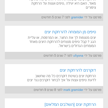
מאוד, האם היא יעילה ,טיפים ועצות על הרחקת
ציפורים
פורסם על ידי
gramider
לפני 7 שנים 5 חודשים
טיפים מן המומחה להרחקת יונים
יונים מטנפות לך את החצר, או המרפסת, או עליית
הגג ? קבל טיפים מנצחים להרחקת היונים מאחד
המומחים הגדולים בישראל.
פורסם על ידי
ufiyona
לפני 7 שנים 5 חודשים
דוקרנים להרחקת יונים
הרחקת יונים בשיטת דוקרנים כל מה שחשוב
לדעת טיפים עצות על איך לבחור דוקרנים נגד יונים
פורסם על ידי
mark gramider
לפני 8 שנים 9 חודשים
הרחקת יונים [השלבים המלאים]