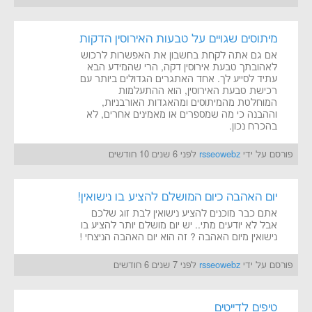
מיתוסים שגויים על טבעות האירוסין הדקות
אם גם אתה לקחת בחשבון את האפשרות לרכוש
לאהובתך טבעת אירוסין דקה, הרי שהמידע הבא
עתיד לסייע לך. אחד האתגרים הגדולים ביותר עם
רכישת טבעת האירוסין, הוא ההתעלמות
המוחלטת מהמיתוסים ומהאגדות האורבניות,
וההבנה כי מה שמספרים או מאמינים אחרים, לא
בהכרח נכון.
פורסם על ידי
rsseowebz
לפני 6 שנים 10 חודשים
יום האהבה כיום המושלם להציע בו נישואין!
אתם כבר מוכנים להציע נישואין לבת זוג שלכם
אבל לא יודעים מתי.. יש יום מושלם יותר להציע בו
נישואין מיום האהבה ? זה הוא יום האהבה הניצחי !
פורסם על ידי
rsseowebz
לפני 7 שנים 6 חודשים
טיפים לדייטים