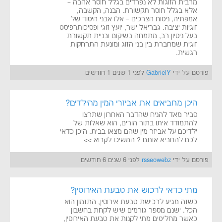
מרבית הזוגות לא נפרדים בגלל חוסר אהבה –
אלא בגלל חוסר תקשורת. הבנה, הקשבה,
אמפתיה, ניסוח הצרכים – אלו אבני היסוד של
זוגיות יציבה. גבריאל ישר, יועץ זוגי ופסיכותרפיסט
בעל ניסיון רב, מתמחה בשיקום ובניית תקשורת
זוגית שמחברת בין בני הזוג ומונעת התרחקות
רגשית.
פורסם על ידי
GabrielY
לפני 1 שנים 1 חודשים
היכן מחביאים את אביזרי המין מהילדים?
סביר מאד להניח שהדבר האחרון שתרצו
להתמודד איתו בתור הורים, הוא שאלות של
ילדיכם על אביזר מין שהם מצאו בבית. היכן כדאי
לכם להחביא אותם ? המשיכו לקרוא >>
פורסם על ידי
rsseowebz
לפני 6 שנים 6 חודשים
מתי כדאי לרכוש את טבעת האירוסין?
כשזה מגיע לרכישת טבעת אירוסין, התזמון הוא
הכל. ישנם מספר גורמים שיש לקחת בחשבון
כאשר מחליטים מתי לקנות את טבעת האירוסין,