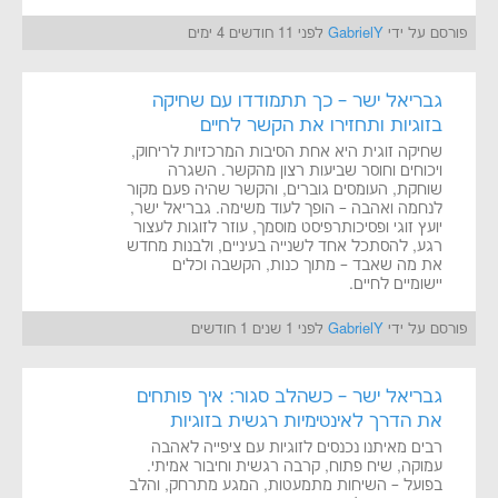
פורסם על ידי
GabrielY
לפני 11 חודשים 4 ימים
גבריאל ישר – כך תתמודדו עם שחיקה
בזוגיות ותחזירו את הקשר לחיים
שחיקה זוגית היא אחת הסיבות המרכזיות לריחוק,
ויכוחים וחוסר שביעות רצון מהקשר. השגרה
שוחקת, העומסים גוברים, והקשר שהיה פעם מקור
לנחמה ואהבה – הופך לעוד משימה. גבריאל ישר,
יועץ זוגי ופסיכותרפיסט מוסמך, עוזר לזוגות לעצור
רגע, להסתכל אחד לשנייה בעיניים, ולבנות מחדש
את מה שאבד – מתוך כנות, הקשבה וכלים
יישומיים לחיים.
פורסם על ידי
GabrielY
לפני 1 שנים 1 חודשים
גבריאל ישר – כשהלב סגור: איך פותחים
את הדרך לאינטימיות רגשית בזוגיות
רבים מאיתנו נכנסים לזוגיות עם ציפייה לאהבה
עמוקה, שיח פתוח, קרבה רגשית וחיבור אמיתי.
בפועל – השיחות מתמעטות, המגע מתרחק, והלב