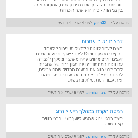
טוב יותר. זה הזמן שבו נבנים קשרים, אמון והתאמה
בין בני הזוג - כזה הוא אתר היכרויות.
פורסם על ידי
yarin33
לפני 4 שנים 6 חודשים
לרצות נשים אחרות
רוצים לעזור לזוגות? להציל משפחות? לעבוד
במקצוע מספק ורווחי?! לימודי ייעוץ זוגי שמכשירים
יועצים זוגיים מהווים פתח מאתגר ומסקרן לעבודה
עם זוגות המתמודדים עם מגוון רחב של אתגרים.
לתת לבני הזוג את המענה המדויק שהם צריכים,
להיות בשבילם בצמתים משמעותיים של חייהם
זאת עבודה מתגמלת ומרגשת.
פורסם על ידי
carmiomero
לפני 6 שנים 3 חודשים
המסת הקרח במהלך הייעוץ הזוגי
כיצד מרגיש זוג שמגיע ליועץ זוגי - מבט מזווית
קצת שונה
פורסם על ידי
carmiomero
לפני 6 שנים 3 חודשים