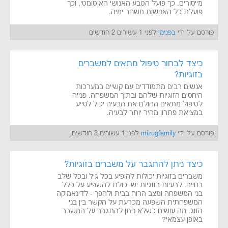
מייסורים. כך פועל הטבע האנושי האוטומטי, וכך
פועלת כל האנושות משחר ימיה.
פורסם על ידי
בפנימי
לפני 1 עשורים 2 חודשים
כיצד לבחור טיפול מתאים למשברים
בזוגיות?
אנשים רבים מתמודדים עם קשיים במערכות
היחסים הזוגיות שלהם ובתוך המשפחה. פנייה
לטיפול מתאים ההולם את הבעיה יכול לסייע
במציאת פתרון מהיר יותר לבעיה.
פורסם על ידי
mizugfamily
לפני 1 עשורים 3 חודשים
כיצד ניתן להתגבר על משברים בזוגיות?
משברים בזוגיות יכולות להופיע בכל גיל ובכל שלב
בחיים. לבעיות בזוגיות יש יכולת להשפיע על כלל
בני המשפחה ומצב הרוח בבית ולהפך - לדינאמיקה
המשפחתית השפעה מכרעת על הקשר בין בני
הזוג. מה עושים כשלא ניתן להתגבר על המשבר
באופן עצמאי?