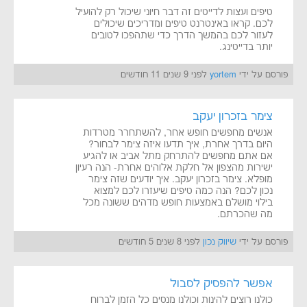
טיפים ועצות לדייטים זה דבר חיוני שיכול רק להועיל
לכם. קראו באינטרנט טיפים ומדריכים שיכולים
לעזור לכם בהמשך הדרך כדי שתהפכו לטובים
יותר בדייטינג.
פורסם על ידי
yortem
לפני 9 שנים 11 חודשים
צימר בזכרון יעקב
אנשים מחפשים חופש אחר, להשתחרר מטרדות
היום בדרך אחרת, איך תדעו איזה צימר לבחור?
אם אתם מחפשים להתרחק מתל אביב או להגיע
ישירות מהצפון אל חלקת אלוהים אחרת- הנה רעיון
מופלא. צימר בזכרון יעקב. איך יודעים שזה צימר
נכון לכם? הנה כמה טיפים שיעזרו לכם למצוא
בילוי מושלם באמצעות חופש מדהים ששונה מכל
מה שהכרתם.
פורסם על ידי
שיווק נכון
לפני 8 שנים 5 חודשים
אפשר להפסיק לסבול
כולנו רוצים להינות וכולנו מנסים כל הזמן לברוח