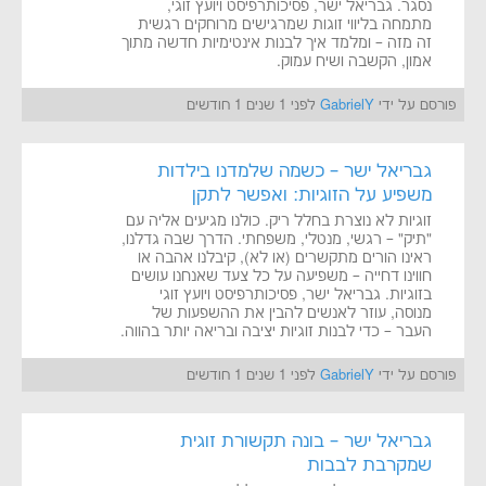
נסגר. גבריאל ישר, פסיכותרפיסט ויועץ זוגי,
מתמחה בליווי זוגות שמרגישים מרוחקים רגשית
זה מזה – ומלמד איך לבנות אינטימיות חדשה מתוך
אמון, הקשבה ושיח עמוק.
פורסם על ידי
GabrielY
לפני 1 שנים 1 חודשים
גבריאל ישר – כשמה שלמדנו בילדות
משפיע על הזוגיות: ואפשר לתקן
זוגיות לא נוצרת בחלל ריק. כולנו מגיעים אליה עם
"תיק" – רגשי, מנטלי, משפחתי. הדרך שבה גדלנו,
ראינו הורים מתקשרים (או לא), קיבלנו אהבה או
חווינו דחייה – משפיעה על כל צעד שאנחנו עושים
בזוגיות. גבריאל ישר, פסיכותרפיסט ויועץ זוגי
מנוסה, עוזר לאנשים להבין את ההשפעות של
העבר – כדי לבנות זוגיות יציבה ובריאה יותר בהווה.
פורסם על ידי
GabrielY
לפני 1 שנים 1 חודשים
גבריאל ישר – בונה תקשורת זוגית
שמקרבת לבבות