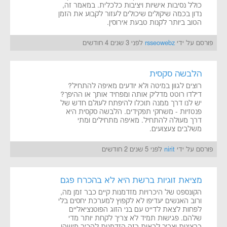
כולל נסיבות אישיות ויציבות כלכלית. במאמר זה,
נדון בכמה שיקולים שיכולים לעזור לקבוע את הזמן
הטוב ביותר לקנות טבעת אירוסין.
פורסם על ידי
rsseowebz
לפני 3 שנים 4 חודשים
הלבשה סקסית
רוצים לגוון במיטה ולא יודעים מאיפה להתחיל?
דילדו רוטט מדליק אותה ומפחיד אותך או ההיפך?
יש לנו דרך ממנה תוכלו להיפתח לעולם חדש של
פנטזיות - משחקי תפקידים. הלבשה סקסית היא
דרך מעולה להתחיל. מאיפה מתחילים ומתי
משלבים צעצועים.
פורסם על ידי
nirit
לפני 5 שנים 2 חודשים
מציאת זוגיות ברשת היא לא בהכרח פגם
הקונספט של היכרויות מזדמנות קיים כבר זמן מה,
ורוב האנשים יעדיפו לא לקפוץ למערכת יחסים בלי
לפחות לצאת לדייט עם בני הזוג הפוטנציאליים
שלהם. פגישות תמיד לא צריך לקחת יותר מדי
ברצינות וצריך לראות בזה הזדמנות להכיר מישהו