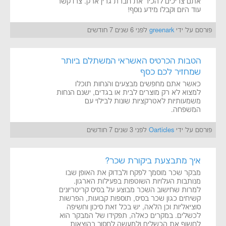
אתם צריכים להכיר את חברת גרין ארק. צרו קשר
עוד היום וקבלו מידע נוסף!
פורסם על ידי
greenark
לפני 6 שנים 7 חודשים
הטבות הכרטיס האשראי המשתלם ביותר
שמחזיר לכם כסף
כאשר אתם מחפשים מבצעים והנחות תוכלו
למצוא לא רק מוצרים לבית או בגדים, ישנם הנחות
משמעותיות לאטרקציות שונות לבילוי עם
המשפחה.
פורסם על ידי
Oarticles
לפני 3 שנים 7 חודשים
איך מתבצעת ביקורת שכר?
מבקר שכר מוסמך לפקח ולבדוק את האופן שבו
מנותבות העלויות השוטפות בפעילות הארגון.
למרות שחישוב השכר מבוצע על בסיס קריטריונים
קשיחים כגון שכר בסיס, תוספות קבועות, הפרשות
סוציאליות וכן הלאה, יש בכל זאת סיכון וחשיפה
לכשלים. במקרים כאלה, תפקידו של המבקר הוא
לחשוף את הכשלים ולמעשה לחסוך בהוצאות