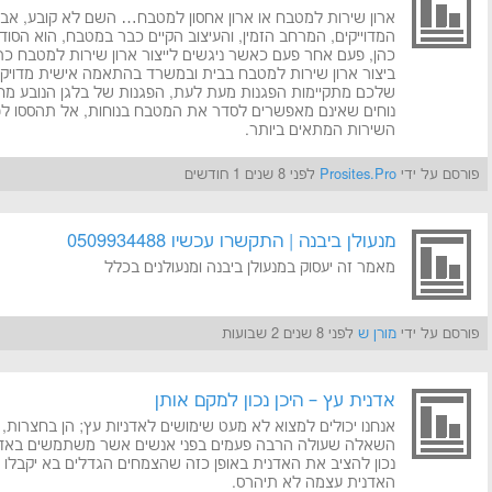
ארון שירות למטבח או ארון אחסון למטבח… השם לא קובע, אבל
המדוייקים, המרחב הזמין, והעיצוב הקיים כבר במטבח, הוא הסוד. 
כהן, פעם אחר פעם כאשר ניגשים לייצור ארון שירות למטבח כת
ביצור ארון שירות למטבח בבית ובמשרד בהתאמה אישית מדויק
שלכם מתקיימות הפגנות מעת לעת, הפגנות של בלגן הנובע מחו
נוחים שאינם מאפשרים לסדר את המטבח בנוחות, אל תהססו לפנות
השירות המתאים ביותר.
פורסם על ידי
Prosites.Pro
לפני 8 שנים 1 חודשים
מנעולן ביבנה | התקשרו עכשיו 0509934488
מאמר זה יעסוק במנעולן ביבנה ומנעולנים בכלל
פורסם על ידי
מורן ש
לפני 8 שנים 2 שבועות
אדנית עץ – היכן נכון למקם אותן
אנחנו יכולים למצוא לא מעט שימושים לאדניות עץ; הן בחצרות, ג
השאלה שעולה הרבה פעמים בפני אנשים אשר משתמשים באדנית
נכון להציב את האדנית באופן כזה שהצמחים הגדלים בא יקבלו 
האדנית עצמה לא תיהרס.