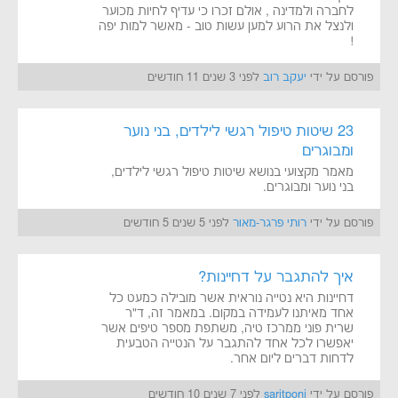
לחברה ולמדינה , אולם זכרו כי עדיף לחיות מכוער
ולנצל את הרוע למען עשות טוב - מאשר למות יפה
!
פורסם על ידי
יעקב רוב
לפני 3 שנים 11 חודשים
23 שיטות טיפול רגשי לילדים, בני נוער
ומבוגרים
מאמר מקצועי בנושא שיטות טיפול רגשי לילדים,
בני נוער ומבוגרים.
פורסם על ידי
רותי פרגר-מאור
לפני 5 שנים 5 חודשים
איך להתגבר על דחיינות?
דחיינות היא נטייה נוראית אשר מובילה כמעט כל
אחד מאיתנו לעמידה במקום. במאמר זה, ד"ר
שרית פוני ממרכז טיה, משתפת מספר טיפים אשר
יאפשרו לכל אחד להתגבר על הנטייה הטבעית
לדחות דברים ליום אחר.
פורסם על ידי
saritponi
לפני 7 שנים 10 חודשים