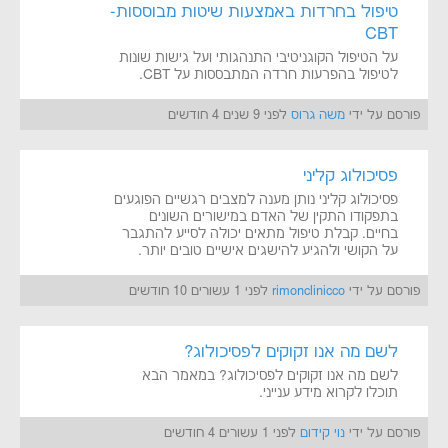
טיפול בחרדות באמצעות שיטות מבוססות-
CBT
על הטיפול הקוגניטיבי התנהגותי ועל גישות שונות
לטיפול בהפרעות חרדה המתבססות על CBT.
פורסם על ידי
משה גרוס
לפני 9 שנים 4 חודשים
פסיכולוג קליני
פסיכולוג קליני נותן מענה למצבים רגשיים הפוגעים
בתפקודו התקין של האדם במישורים השונים
בחיים. קבלת טיפול מתאים יכולה לסייע להתגבר
על הקושי ולהגיע להישגים אישיים טובים יותר.
פורסם על ידי
rimonclinicco
לפני 1 עשורים 10 חודשים
לשם מה אנו זקוקים לפסיכולוג?
לשם מה אנו זקוקים לפסיכולוג? במאמר הבא
תוכלו לקרוא מידע ענייני.
פורסם על ידי
נוי קידום
לפני 1 עשורים 4 חודשים