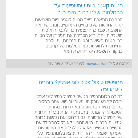
הטיות קוגניטיביות שמשפיעות על
ההחלטות שלנו בחיים היומיומיים
הכתבה מתארת כיצד הטיות קוגניטיביות משפיעות
על ההחלטות שלנו בחיים היומיומיים, ומדגישה את
החשיבות שבהכרה עצמית כדי לקבל החלטות
מושכלות יותר. היא מסבירה את תפקידן של הטיות
כמו הטיית האישור והטיית הזמינות, ומשלבת
התייחסות לתופעות כמו המלצות של קרובים
כמקור להשפעה על תחושת המזל.
פורסם על ידי
mayadaskal
לפני 1 שנים 2 שבועות
מחפשים טיפול פסיכולוגי אונליין? בוחרים
לוגותרפיה
בחירה בלוגותרפיה כגישה לטיפול פסיכולוגי אונליין
יכולה להציע עומק משמעותי וחיפוש אחר תכלית
בחיים, במיוחד בתקופות מאתגרות. בעזרת
הטכנולוגיה המתקדמת, ניתן ליהנות מכל היתרונות
של הטיפול המסורתי גם מרחוק, עם נגישות גבוהה
וגמישות מרבית. מי שמחפש לא רק להתמודד עם
הקשיים הנפשיים, אלא גם לגלות את המשמעות
העמוקה שמאחורי החוויות, ימצא בלוגותרפיה כלי