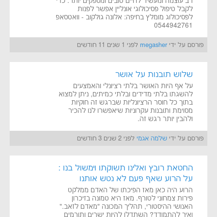
רב עוצמה ומעשיר לחיים טובים ומספקים יותר. כדי
לקבל טיפול פסיכולוגי אונליין אפשר לפנות
לפסיכולוג מומלץ בחיפה: אלונה גולקוב - וואטסאפ
0544942761
פורסם על ידי
megasher
לפני 1 שנים 11 חודשים
שלוש תובנות על אושר
על אף היות האושר בלתי רציונלי והאמצעים
להשגתו בלתי מדידים ובלתי כמיתים, ניתן למצוא
בתוך כל חוסר הרציונליות שברגש זה חוקיות
מסוימת ותובנות עקרוניות שיאפשרו לנו להכיר
ולהבין יותר רגש זה.
פורסם על ידי
שלמה אגמי
לפני 2 שנים 3 חודשים
החטאת רובץ ואלינו תשוקתו וימשול בנו :
על הרוע שאף פעם לא נטש אותנו
הרוע היה כאן מאז הפיכתו של האדם ממלקט
פירות צמחוני לטורף. מאז היא טמונה בזיכרון
האנושי ההיסטורי, תהליך המכונה "מאדם לזאב."
ואיך להתמודד? השתדלו להיות ישרים ותורמים