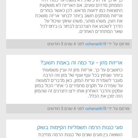
כך או כך על הרכישה, לא משנה עד כמה יהיה
הממתק מדהים וטעים, אם האריזה לא מושקעת
התוצאות כמו ידועות מראש, לכן כאשר בוחרים
אריזות ממתקים חשוב ביותר לבחור אריזה מושכת
את העין, משהו מותגי, משהו שיווקי שיכול על
הדרך לשכנע את הצרכנים לבחור בו ביחס לכל
שאר המתחרים האחרים.
פורסם על ידי
cohenarik18
לפני 4 שנים 3 חודשים
אריזות מזון – עד כמה זה באמת חשוב?
כחושבים על כך, אריזות מזון זה עניין משמעותי
ביותר שנחוץ בכל ענף וענף של מזון וזה הרבה
מעבר לשמירת טריות המזון, כאן מדברים למעשה
על שמירה על תקנים מחמירים כי אחרי הכול במזון
עסקינן והדבר האחרון אותו ירצו היצרנים זה שהמזון
הזה יסכן את הכלל.
פורסם על ידי
cohenarik18
לפני 4 שנים 3 חודשים
סוגי כננות הרמה חשמליות הקיימות בשוק
השוואה בין סוגים שונים של כננות הרמה מחייבת