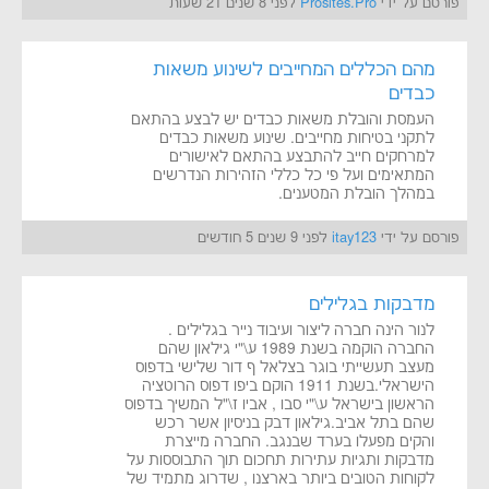
פורסם על ידי
Prosites.Pro
לפני 8 שנים 21 שעות
מהם הכללים המחייבים לשינוע משאות
כבדים
העמסת והובלת משאות כבדים יש לבצע בהתאם
לתקני בטיחות מחייבים. שינוע משאות כבדים
למרחקים חייב להתבצע בהתאם לאישורים
המתאימים ועל פי כל כללי הזהירות הנדרשים
במהלך הובלת המטענים.
פורסם על ידי
itay123
לפני 9 שנים 5 חודשים
מדבקות בגלילים
לנור הינה חברה ליצור ועיבוד נייר בגלילים .
החברה הוקמה בשנת 1989 ע\"י גילאון שהם
מעצב תעשייתי בוגר בצלאל ף דור שלישי בדפוס
הישראלי.בשנת 1911 הוקם ביפו דפוס הרוטציה
הראשון בישראל ע\"י סבו , אביו ז\"ל המשיך בדפוס
שהם בתל אביב.גילאון דבק בניסיון אשר רכש
והקים מפעלו בערד שבנגב. החברה מייצרת
מדבקות ותגיות עתירות תחכום תוך התבוססות על
לקוחות הטובים ביותר בארצנו , שדרוג מתמיד של