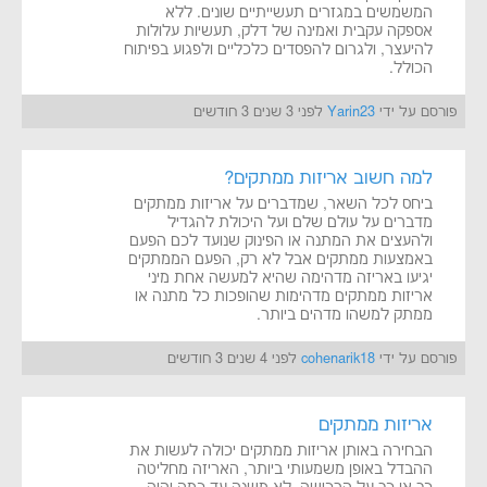
המשמשים במגזרים תעשייתיים שונים. ללא
אספקה עקבית ואמינה של דלק, תעשיות עלולות
להיעצר, ולגרום להפסדים כלכליים ולפגוע בפיתוח
הכולל.
פורסם על ידי
Yarin23
לפני 3 שנים 3 חודשים
למה חשוב אריזות ממתקים?
ביחס לכל השאר, שמדברים על אריזות ממתקים
מדברים על עולם שלם ועל היכולת להגדיל
ולהעצים את המתנה או הפינוק שנועד לכם הפעם
באמצעות ממתקים אבל לא רק, הפעם הממתקים
יגיעו באריזה מדהימה שהיא למעשה אחת מיני
אריזות ממתקים מדהימות שהופכות כל מתנה או
ממתק למשהו מדהים ביותר.
פורסם על ידי
cohenarik18
לפני 4 שנים 3 חודשים
אריזות ממתקים
הבחירה באותן אריזות ממתקים יכולה לעשות את
ההבדל באופן משמעותי ביותר, האריזה מחליטה