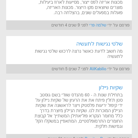
מכונות אריזה לפס ייצור, מסייעות לארוז ביעילות,
מוצרים שיוצאים מקו הייצור. מכונות האריזה,
פועלות במפעלים שונים, בהצלחה רבה.
פורסם על ידי
שלמה פרי
לפני 9 שנים 4 חודשים
שלטי נגישות לתעשיה
מה חשוב לדעת כאשר נרצה לרכוש שלטי נגישות
לתעשיה
פורסם על ידי
AliKabilio
לפני 7 שנים 5 חודשים
שקיות ניילון
בתחילת שנות ה - 60 מהנדס שוודי בשם גוסטב
סטן ת'ולין פיתח את את הרעיון של שקיות ניילון על
ידי קיפול יריעות פלסטיק וייצר לראשונה את שקיות
הניילון המוכרות לנו. שקיות הניילון מיוצרת בדרך
כלל מחומר הנקרא פוליאתילן המשתייך אל קבוצת
החומרים התרמופלסטיים, המתאפיין במשקלו הקל
וגמישות חלקית.