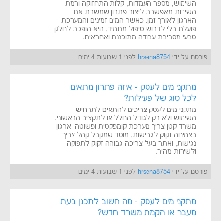
השימוש, מספר העמדות, קלות התחזוקה ורמת
השירות מאפשרת ליצור פתרון שמשרת את
הארגון לאורך זמן. כאשר המים זמינים והמערכת
פועלת בלי לדרוש טיפול מתמיד, היא הופכת לחלק
טבעי מסביבת עבודה מתוכננת ואחראית.
פורסם על ידי
hrsena8754
לפני 1 שבועות 4 ימים
מתקני מים לעסק - איזה פתרון מתאים
לכל סוג של פעילות?
מתקני מים לעסק צריכים להתאים לתרחיש
השימוש ולא רק לגודל החלל או לתקציב הראשוני.
משרד קטן צריך מערכת קומפקטית ופשוטה, ארגון
בצמיחה זקוק לגמישות, מוסד שמקבל קהל צריך
נגישות, ואתר בעל צריכה גבוהה זקוק לתפוקה
ולשירות מהיר.
פורסם על ידי
hrsena8754
לפני 1 שבועות 4 ימים
מתקני מים לעסק - מה חשוב לתכנן בעת
מעבר או הקמת משרד חדש?