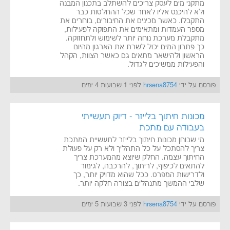
מתקני מים לעסק צריכים להשתלב בתכנון המבנה
ולא להיכנס אליו לאחר שכל ההחלטות כבר
התקבלו. כאשר מכינים את החיבורים, בוחרים את
מספר העמדות ומתאימים את התפוקה לפעילות,
מתקבלת מערכת נוחה יותר לשימוש ולתחזוקה.
כך פתרון המים יכול לשרת את הארגון מהיום
הראשון ולהישאר מתאים גם כאשר הצוות, הקהל
והפעילות ממשיכים לגדול.
פורסם על ידי
hrsena8754
לפני 1 שבועות 4 ימים
מכונות חיתוך בלייזר - דיוק תעשייתי
בעבודה עם מתכת
מי שבוחן מכונות חיתוך בלייזר לתעשיית המתכת
צריך להסתכל על כל התהליך ולא רק על פעולת
החיתוך עצמה. החלק שיוצא מהמערכת צריך
להתאים לכיפוף, לריתוך, להרכבה, לגימור
ולדרישות המפרט. ככל שהוא מדויק יותר, כך
שלבי ההמשך מתנהלים בצורה חלקה יותר.
פורסם על ידי
hrsena8754
לפני 3 שבועות 5 ימים