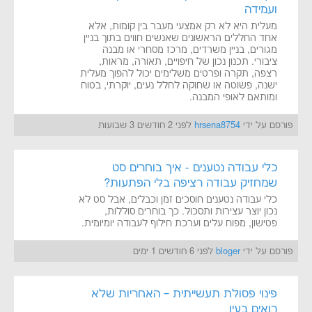
ועמידה
מעלית היא לא רק אמצעי מעבר בין קומות, אלא
אחד החללים הראשונים שאנשים חווים בתוך בניין
מגורים, בניין משרדים, מרכז מסחרי או מבנה
ציבורי. תכנון נכון של חיפויים, תאורה, מראות,
רצפה, תקרה ופרטים משלימים יכול להפוך מעלית
ישנה, פשוטה או שחוקה לחלל נעים, יוקרתי, בטוח
ומותאם לאופי המבנה.
פורסם על ידי
hrsena8754
לפני 2 חודשים 3 שבועות
כלי עבודה נטענים - איך בוחרים סט
שמחזיק עבודה רציפה בלי הפתעות?
כלי עבודה נטענים חוסכים זמן וכבלים, אבל סט לא
נכון יוצר עצירות ותסכול. כך בוחרים סוללות,
פטישון, מפוח עלים וערכת חילוף לעבודה יומיומית.
פורסם על ידי
bloger
לפני 6 חודשים 1 ימים
פינוי פסולת תעשייתית – האחריות שלא
רואים בעין