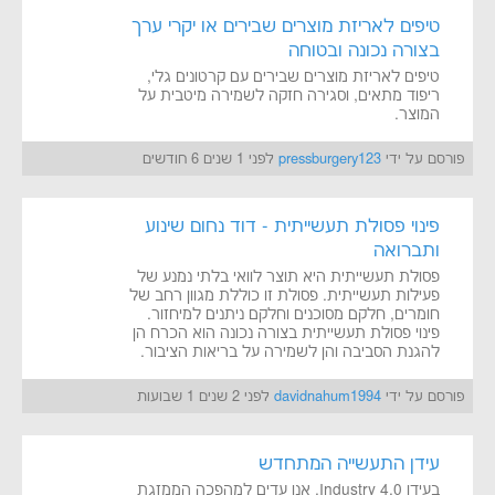
טיפים לאריזת מוצרים שבירים או יקרי ערך
בצורה נכונה ובטוחה
טיפים לאריזת מוצרים שבירים עם קרטונים גלי,
ריפוד מתאים, וסגירה חזקה לשמירה מיטבית על
המוצר.
פורסם על ידי
pressburgery123
לפני 1 שנים 6 חודשים
פינוי פסולת תעשייתית - דוד נחום שינוע
ותברואה
פסולת תעשייתית היא תוצר לוואי בלתי נמנע של
פעילות תעשייתית. פסולת זו כוללת מגוון רחב של
חומרים, חלקם מסוכנים וחלקם ניתנים למיחזור.
פינוי פסולת תעשייתית בצורה נכונה הוא הכרח הן
להגנת הסביבה והן לשמירה על בריאות הציבור.
פורסם על ידי
davidnahum1994
לפני 2 שנים 1 שבועות
עידן התעשייה המתחדש
בעידן Industry 4.0, אנו עדים למהפכה הממזגת