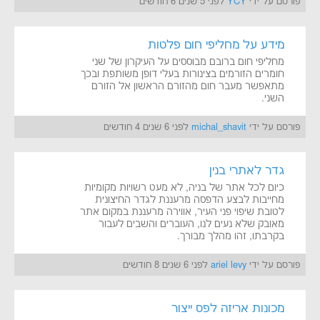
פורסם על ידי
YCY
לפני 5 שנים 6 חודשים
מידע על מחליפי חום פלטות
מחליפי חום ברובם מבוססים על העיקרון של שני
חומרים הזורמים בצינורות בעלי דופן משותפת ובכך
מתאפשר מעבר חום מהזורם הראשון אל הזורם
השני.
פורסם על ידי
michal_shavit
לפני 6 שנים 4 חודשים
גדר לאתרי בנין
כיום לכל אתר של בניה, לא מעט רשויות מקומיות
מחייבות לבצע הדפסה מרעננת לגדר החיצונית
לטובת שיפוי פני העיר, אווירה מרעננת במקום אתר
מאובק שלא נעים לנו, העוברים והשבים לעבור
בקרבתו, זהו מהלך מבורך.
פורסם על ידי
ariel levy
לפני 6 שנים 8 חודשים
מכונות אריזה לפס ייצור