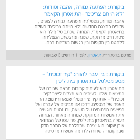
ביקורת: הפתעה גמורה, אהבה וסודות:
"לא הייתם צריכים" –התיאטרון הקאמרי
אהבה וסודות, נוסטלגיה והפתעה גמורה לצופים ,
שזורים בהצגה החדשה "לא הייתם צריכים" העולה
בתיאטרון הקאמרי. המחזה שכתב טל מילר הוא
פיסת חיים מרתקת, שנונה ומרגשת, המצליחה
ללהטט בין תקופות ובין רגשות בעדינות רבה.
פורסם בקטגוריית
תיאטרון
, לפני 1 חודשים 3 שבועות
ביקורת : בין עבר להווה: "קיר זכוכית" –
מסע מטלטל בתיאטרון בית ליסין
התיאטרון הוא לעיתים קרובות מראה שבורה של
המציאות שלנו. לעיתים הוא מצליח לייצר "קיר
זכוכית" – אותו קיר פיזי וסמלי שמאחוריו מוצג הר
האפר של הנספים. דרכו אנו מביטים אל עברנו ואל
הפצעים הפתוחים של השואה, ובו-זמנית פוגשים
את האנושיות המזוקקת שנותרה מאחור. המחזה
העולה בתיאטרון בית ליסין, פרי עטו של המחזאי
אורן יעקובי הוא יצירה שמהלכת על התפר הדק
שבין קומדיה שחורה לדרמה אנושית מרטיטה