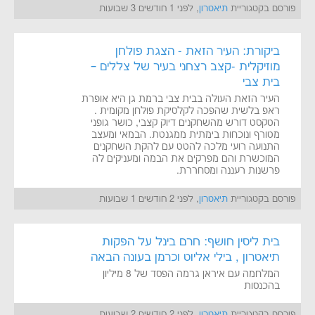
פורסם בקטגוריית
תיאטרון
, לפני 1 חודשים 3 שבועות
ביקורת: העיר הזאת - הצגת פולחן
מוזיקלית -קצב רצחני בעיר של צללים –
בית צבי
העיר הזאת העולה בבית צבי ברמת גן היא אופרת
ראפ בלשית שהפכה לקלסיקת פולחן מקומית .
הטקסט דורש מהשחקנים דיוק קצבי, כושר גופני
מטורף ונוכחות בימתית ממגנטת. הבמאי ומעצב
התנועה רועי מלכה להטט עם להקת השחקנים
המוכשרת והם מפרקים את הבמה ומעניקים לה
פרשנות רעננה ומסחררת.
פורסם בקטגוריית
תיאטרון
, לפני 2 חודשים 1 שבועות
בית ליסין חושף: חרם בינל על הפקות
תיאטרון , בילי אליוט וכרמן בעונה הבאה
המלחמה עם איראן גרמה הפסד של 8 מיליון
בהכנסות
פורסם בקטגוריית
תיאטרון
, לפני 2 חודשים 2 שבועות