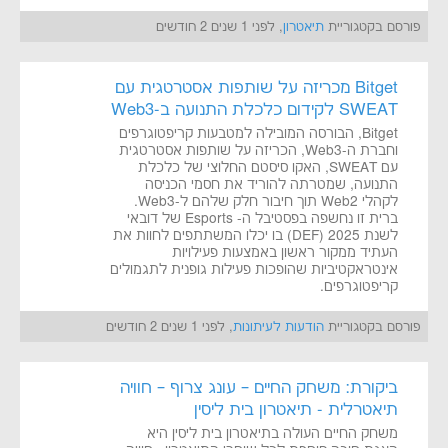
פורסם בקטגוריית
תיאטרון
, לפני 1 שנים 2 חודשים
Bitget מכריזה על שותפות אסטרטגית עם
SWEAT לקידום כלכלת התנועה ב-Web3
Bitget, הבורסה המובילה למטבעות קריפטוגרפים
וחברת ה-Web3, הכריזה על שותפות אסטרטגית
עם SWEAT, האקו סיסטם החלוצי של כלכלת
התנועה, שמטרתה להוריד את חסמי הכניסה
לקהלי Web2 תוך חיבור חלק שלהם ל-Web3.
ברית זו נחשפה בפסטיבל ה- Esports של דובאי
לשנת 2025 (DEF) בו יכלו המשתתפים לחוות את
העתיד ממקור ראשון באמצעות פעילויות
אינטראקטיביות שהופכות פעילות גופנית לתגמולים
קריפטוגרפים.
פורסם בקטגוריית
הודעות לעיתונות
, לפני 1 שנים 2 חודשים
ביקורת: משחק החיים – עונג צרוף – חוויה
תיאטרלית - תיאטרון בית ליסין
משחק החיים העולה בתיאטרון בית ליסין היא