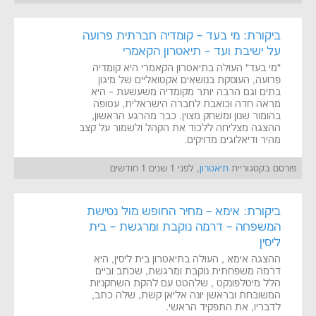
ביקורת: מי בעד – קומדיה חברתית פרועה
על ישיבת ועד – תיאטרון הקאמרי
"מי בעד" העולה בתיאטרון הקאמרי היא קומדיה
פרועה, העוסקת בנושאים אקטואליים של מיגון
בתים וגם הרבה יותר מקומדיה משעשעת – היא
מראה חדה וכואבת לחברה הישראלית, עטופה
בהומור שנון ומשחק מצוין. כבר מהרגע הראשון,
ההצגה מצליחה ללכוד את הקהל ולשמור על קצב
מהיר ודיאלוגים מדויקים.
פורסם בקטגוריית
תיאטרון
, לפני 1 שנים 1 חודשים
ביקורת: אימא – מחיר החופש מול נטישת
המשפחה – דרמה נוקבת ומרגשת – בית
ליסין
ההצגה אימא , העולה בתיאטרון בית ליסין, היא
דרמה משפחתית נוקבת ומרגשת, שכתב וביים
הלל מיטלפונקט , שלהטט עם להקת השחקניות
המשובחת ובראשן יונה אליאן קשת, שלה כתב,
לדבריו, את התפקיד הראשי.