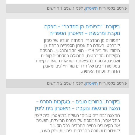
פורסם בקטגוריית
תיאטרון
, לפני 1 שנים 1 חודשים
ביקורת: "תפוחים מן המדבר" – הפקה
נוקבת ומרגשת – תיאטרון הספרייה
"תפוחים מן המדבר", המחזה הנודע של סביון
ליברכט, העולה בתיאטרון הספרייה ברמת גן
מיסודו של בית צבי – הוא נוקב ומרגש . ההפקה
הקולחת והדרמטית, המהולה בטקסטים קומיים
ושנונים, עוסקת במציאות הישראלית שעדיין קיימת
במקומות רבים של חרדים מול חילונים ומאבק
הדורות וזכויות האישה.
פורסם בקטגוריית
תיאטרון
, לפני 1 שנים 2 חודשים
ביקורת: בחורים טובים – בעקבות הסרט –
הצגה מרגשת ונוקבת – תיאטרון בית ליסין
ההצגה "בחורים טובים" העולה בתיאטרון בית ליסין
בתל אביב, המבוססת על הסרט המוצלח, חושפת
את הקיטובים בחיים החרדים בכל הקשור
לשידוכים ושזורה בהברקות בימוי ומשחק מענג.