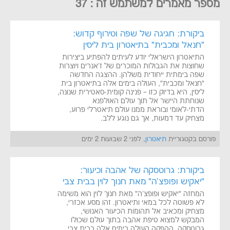
מספר מאמרים למשתמש זה : 37
ביקורת: חגיגה של שפה וטירוף קדוש:
"חנאל ומכבית" בתיאטרון בית ליסין
התיאטרון הישראלי יודע לעיתים להפתיע ביצירות
שחוצות את הגבולות המוכרים של ז'אנרים ויוצרות
שפה בימתית ייחודית משלהן. ההצגה החדשה
"חנאל ומכבית", העולה בימים אלה בתיאטרון בית
ליסין, היא בדיוק כזו – פנינה קומית-סאטירית שנונה,
שנוחתת היישר אל תוך עולם האולפנא
הדתי-לאומי ובוראת ממנו עולם תיאטרלי פרוע,
מצחיק עד דמעות, אך גם נוגע ללב.
פורסם בקטגוריית
תיאטרון
, לפני 2 שבועות 2 ימים
ביקורת: גרוטסקה של אהבה וכיעור:
"יאקיש ופופצ'ה" מאת חנוך לוין בבית צבי
המחזה "יאקיש ופופצ'ה" מאת חנוך לוין הוא משימה
לא פשוטה לכל במאי ותיאטרון. זהו מסע אכזרי,
מצחיק ומכאיב אל תהומות הכיעור האנושי,
המבקש למצוא טיפת אהבה בתוך עולם שכולו
גרוטסקה. ההפקה העולה בימים אלה בבית צבי