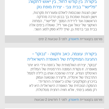
ביקורת: בין קודש לחול, בין ייאוש לתקווה:
"פליישר" בבית צבי - יצירת מופת נוק
ישנן הצגות שנכנסות לאולם ומעוררות סקרנות,
וישנן הצגות שמכות בך בבטן הרכה מהדקה
הראשונה ועד לירידת המסך. "פליישר", המחזה
האיקוני של יגאל אבן-אור ז"ל, שעולה בימים אלה
בבית צבי ברמת גן, שייך ללא ספק לסוג השני.
פורסם בקטגוריית
תיאטרון
, לפני 3 שבועות 2 ימים
ביקורת: עוצמה, כאב ותקווה - "נבוקו" –
החגיגה המוזיקלית של האופרה הישראלית
"נבוקו", יצירתו האלמותית של ג'וזפה ורדי היא יותר
מאופרה. זו נקודת המפנה הדרמטית של המלחין
האיטלקי הנודע, יצירה שהפכה אותו בן לילה לסמל
התרבותי של איטליה, וליצירה שנטועה עמוק
בזיכרון הקולקטיבי שלנו כ"אופרה היהודית".
ההפקה הנוכחית של האופרה הישראלית היא לא
רק מופע בימתי, אלא חוויה רוחנית מטלטלת.
פורסם בקטגוריית
תיאטרון
, לפני 1 חודשים 2 שבועות