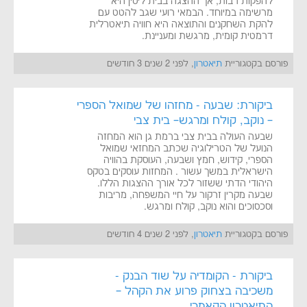
להפקות רבות, אך ההצגה בבית ליסין היא
מרשימה במיוחד. הבמאי רועי שגב להטט עם
להקת השחקנים והתוצאה היא חוויה תיאטרלית
דרמטית קומית, מרגשת ומעניינת.
פורסם בקטגוריית
תיאטרון
, לפני 2 שנים 3 חודשים
ביקורת: שבעה - מחזהו של שמואל הספרי
– נוקב, קולח ומרגש– בית צבי
שבעה העולה בבית צבי ברמת גן הוא המחזה
הנועל של הטרילוגיה שכתב המחזאי שמואל
הספרי, קידוש, חמץ ושבעה, העוסקת בהוויה
הישראלית במשך עשור . המחזות עוסקים בטקס
היהודי הדתי ששזור לכל אורך ההצגות הללו.
שבעה מקרין זרקור על חיי המשפחה, מריבות
וסכסוכים והוא נוקב, קולח ומרגש.
פורסם בקטגוריית
תיאטרון
, לפני 2 שנים 4 חודשים
ביקורת - הקומדיה על שוד הבנק -
משכיבה בצחוק פרוע את הקהל –
התיאטרון הקאמרי