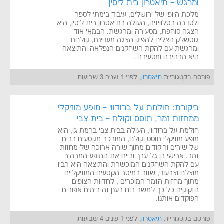
ומרגש – תיאטרון בית ליסין
מלכת היופי של ירושלים, עיבוד בימתי לספר
ולסדרה בטלוויזיה, העולה בתיאטרון בית ליסין, היא
הצגה סוחפת, מסעירה ומרגשת. הבמאי אודי
גוטשלק הצליח להפיק הצגה מעניינת, קולחת
ומרגשת עם להקת השחקנים הנפלאה והתוצאה
היא מרהיבה ומסעירה .
פורסם בקטגוריית
תיאטרון
, לפני 1 שנים 3 שבועות
ביקורת: חולמת על ברודווי – מופע מוזיקלי
ממחזות זמר, תוסס וקולח – בית צבי
חולמת על ברודווי, העולה בבית צבי ברמת גן, הוא
מופע מוזיקלי תוסס וקולח, המורכב מקטעים רבים
של שירים וריקודים מתוך שורה ארוכה של מחזות
זמר. אבישי בן גל ערך וביים את המופע המרהיב
עם להקת השחקנים המוכשרת והתוצאה היא רביו
מוצלח וצבעוני, שזור במיטב הקטעים המוזיקליים
מתוך מחזות הזמר המוכרים , לחדוות הצופים
הזקוקים כל כך למשב רוח רענן זה בימים אפורים
הפוקדים אותנו.
פורסם בקטגוריית
תיאטרון
, לפני 1 שנים 4 שבועות