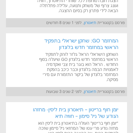
הצגת חובה סוחפת לכל שוחרי התיאטרון , חוויה
ועונג צרוף של משחק ותנועה, עלילה פתלתלה
הבאה לידי פתרון רק בסיום ההצגה.
פורסם בקטגוריית
תיאטרון
, לפני 1 שנים 8 חודשים
המחזמר GO: שחקן ישראלי בתפקיד
הראשי במחזמר חדש בלונדון
השחקן הישראלי הראל גלזר לוהק לתפקיד
הראשי במחזמר חדש בלונדון GO שיעלה בסוף
החודש . הראל הוא בוגר בית צבי ואקדמיה
לאמנויות הבמה בלונדון וכבר כיכב בהפקת
המחזמר בלונדון של ביקור התזמורת עם מירי
מסיקה.
פורסם בקטגוריית
תיאטרון
, לפני 2 שנים 3 שבועות
יומן חוף ברייטון – תיאטרון בית ליסין- מחזהו
הנודע של ניל סיימון – חוויה תיא
"יומן חוף ברייטון" העולה בתיאטרון בית ליסין הוא
מחזה נודע פרי עטו של המחזאי ניל סיימון שזכה