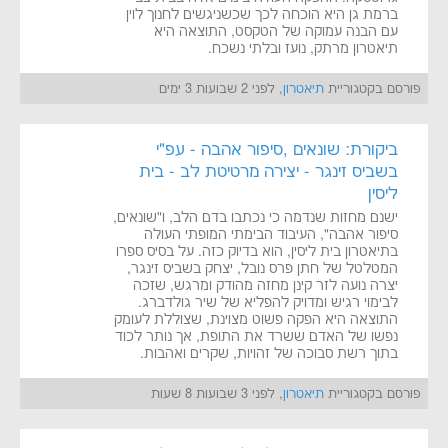
ברמת גן היא הוכחה לכך שכשניגשים לחנוך לוין
עם הבנה עמוקה של הטקסט, התוצאה היא
תיאטרון מרתק, נועז ובלתי נשכח.
פורסם בקטגוריית
תיאטרון
, לפני 2 שבועות 3 ימים
ביקורת: שונאים ,סיפור אהבה - עפ"י
בשביס זינגר - יצירה מרטיטת לב - בית
ליסין
ישנם מחזות שנדמה כי נכתבו בדם הלב, ו"שונאים,
סיפור אהבה", העיבוד הבימתי המופתי העולה
בתיאטרון בית ליסין, הוא בדיוק כזה. על בסיס ספרו
המטלטל של חתן פרס נובל, יצחק בשביס זינגר,
יצרה נועה לזר קינן מחזה מהודק ומרגש, שזכה
לבימוי רגיש ומדויק להפליא של שיר גולדברג.
התוצאה היא הפקה פשוט מצוינת, שצוללת לעומק
נפשו של האדם ששרד את התופת, אך נותר לכוד
בתוך רשת סבוכה של זהויות, שקרים ואהבות.
פורסם בקטגוריית
תיאטרון
, לפני 3 שבועות 8 שעות