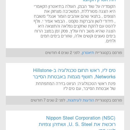
הקומדיה על שוד הבנק, העולה בתיאטרון הקאמרי
היא הצגה מטורללת, המשכיבה מצחוק את
הצופים , בתנאי שהם אוהבים הומור אנגלי משובח
, חידודי לשון והברקות טקסט . הבמאי אמיר י. וולף
להטט עם להקת שחקנים נפלאה והתוצאה היא
הצגה שהיא משב רוח עולץ, פסק זמן במצב הרוח
בימים טעונים וקשים אלה, שזורים בימים חמים
ולחים.
פורסם בקטגוריית
תיאטרון
, לפני 2 שנים 4 חודשים
טים ליו, ראש תחום טכנולוגיה ב-Hillstone
Networks, חושף מגמות באבטחת הסייבר
פינת ראשי הטכנולוגיה: הניווט בזירה המתפתחת
של אבטחת הסייבר, עם טים ליו
פורסם בקטגוריית
הודעות לעיתונות
, לפני 2 שנים 7 חודשים
Nippon Steel Corporation (NSC)
רוכשת את U. S. Steel, ושתיהן צפויות