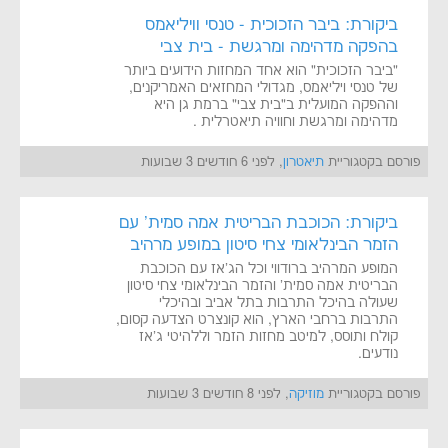
ביקורת: ביבר הזכוכית - טנסי וויליאמס
בהפקה מדהימה ומרגשת - בית צבי
"ביבר הזכוכית" הוא אחד המחזות הידועים ביותר
של טנסי ויליאמס, מגדולי המחזאים האמריקנים,
וההפקה המועלית ב"בית צבי" ברמת גן היא
מדהימה ומרגשת וחוויה תיאטרלית .
פורסם בקטגוריית
תיאטרון
, לפני 6 חודשים 3 שבועות
ביקורת: הכוכבת הבריטית אמה סמית' עם
הזמר הבינלאומי צחי סיטון במופע מרהיב
המופע המרהיב ברודווי וכל הג'אז עם הכוכבת
הבריטית אמה סמית' והזמר הבינלאומי צחי סיטון
שעולה בהיכל התרבות בתל אביב ובהיכלי
התרבות ברחבי הארץ, הוא קונצרט הצדעה קסום,
קולח ותוסס, למיטב מחזות הזמר וללהיטי ג'אז
נודעים.
פורסם בקטגוריית
מוזיקה
, לפני 8 חודשים 3 שבועות