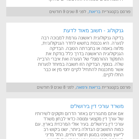
פורסם בקטגוריית
בריאות
, לפני 8 שנים 9 חודשים
גניקולוג - חשוב מאוד לדעת
בדיקה גניקולוגית ראשונה גורמת למבוכה רבה
לנערה. היא נכנסת בחשש לחדר הגניקולוג/ית,
מלווה באמה או בחברתה הטובה. הבדיקה
הגניקולוגית הראשונה בדרך כלל בודקת את
התפקוד ההורמונלי של הנערה ואת איברי הרבייה
שלה. בנוסף, הבדיקה הזו חשובה במיוחד לנערות
אשר מתכננות להתחיל לקיים יחסי מין או כבר
החלו לקיים.
פורסם בקטגוריית
בריאות ורפואה
, לפני 8 שנים 9 חודשים
משרד עורכי דין בירושלים
אם אתם מתגוררים באזור הדרום וזקוקים לשירותיו
של עורך דין מקצועי ומנוסה כדאי לבחון משרד
עורכי דין בירושלים. בעיר אולי המרכזית בארץ, עם
כמות התושבים הגדולה ביותר, ישנו ביקוש רב
לייעוץ משפט במגוון תחומי החיים, החל מדיני