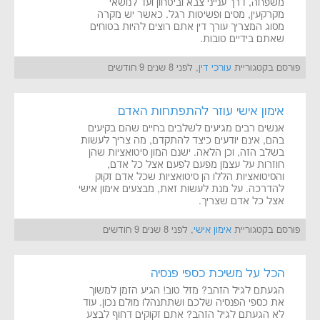
משפחה, דרך ענייני צבא וביטחון ועד לנושאי
מקרקעין, מסים ופשיטות רגל. כאשר יש מקרה
מסוג המצריך עורך דין אתם רוצים להיות בטוחים
שאתם בידיים טובות.
פורסם בקטגוריית
עורכי דין
, לפני 8 שנים 9 חודשים
אימון אישי עוזר להתפתחות האדם
אנשים רבים מגיעים לשלבים בחיים שהם בקיעים
בהם, אינם יודעים כיצד להתקדם, מה צריך לעשות
בשלב הזה, וכן הלאה. ישנם המון סיטואציות שהן
חוזרות על עצמן מפעם לפעם אצל כל אדם,
והסיטואציות הללו הן סיטואציות שכל אדם זקוק
להדרכה. על מנת לעשות זאת, מבצעים אימון אישי
אצל כל אדם שצריך.
פורסם בקטגוריית
אימון אישי
, לפני 8 שנים 9 חודשים
הכל על משיכת כספי פנסיה
הגעתם לגיל הזהב? מזל טוב! הגיע הזמן למשוך
את כספי הפנסיה שלכם ושתתנהלו מולם נכון. עוד
לא הגעתם לגיל הזהב? אתם זקוקים דחוף לבצע