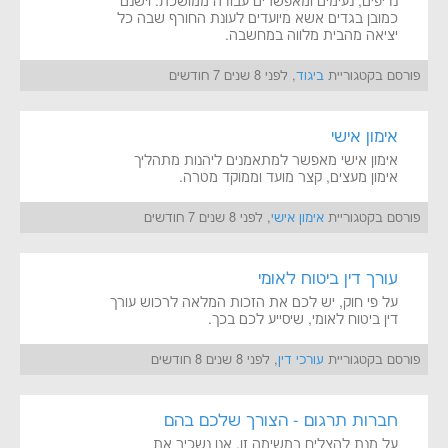
נדיפים, נעימים ומאפשרים עבודה ממושכת. וישנם
כמובן בגדים אשא מיועדים לעונת החורף שבה כל
יציאה מהבית מלווה במחשבה.
פורסם בקטגוריית
ביגוד
, לפני 8 שנים 7 חודשים
אימון אישי
אימון אישי מאפשר למתאמנים ליהנות מתהליך
אימון מעצים, קצר מועד וממוקד מטרה.
פורסם בקטגוריית
אימון אישי
, לפני 8 שנים 7 חודשים
עורך דין ביטוח לאומי
על פי חוק, יש לכם את הזכות המלאה לרכוש עורך
דין ביטוח לאומי, שיסייע לכם בכך.
פורסם בקטגוריית
עורכי דין
, לפני 8 שנים 8 חודשים
חברות תרגום - הצורך שלכם בהם
על מנת להצליח במשימה זו, אנו נשכיר את