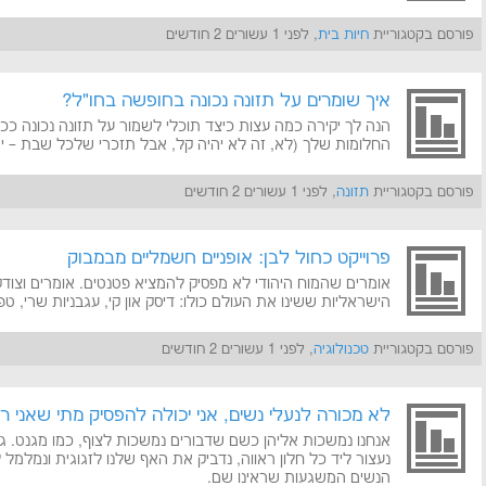
פורסם בקטגוריית
חיות בית
, לפני 1 עשורים 2 חודשים
איך שומרים על תזונה נכונה בחופשה בחו"ל?
הנה לך יקירה כמה עצות כיצד תוכלי לשמור על תזונה נכונה
החלומות שלך (לא, זה לא יהיה קל, אבל תזכרי שלכל שבת – יש
פורסם בקטגוריית
תזונה
, לפני 1 עשורים 2 חודשים
פרוייקט כחול לבן: אופניים חשמליים מבמבוק
אומרים שהמוח היהודי לא מפסיק להמציא פטנטים. אומרים וצוד
הישראליות ששינו את העולם כולו: דיסק און קי, עגבניות שרי, טפט
פורסם בקטגוריית
טכנולוגיה
, לפני 1 עשורים 2 חודשים
לא מכורה לנעלי נשים, אני יכולה להפסיק מתי שאני רו
אנחנו נמשכות אליהן כשם שדבורים נמשכות לצוף, כמו מגנט. גם 
נעצור ליד כל חלון ראווה, נדביק את האף שלנו לזגוגית ונמלמל ל
הנשים המשגעות שראינו שם.