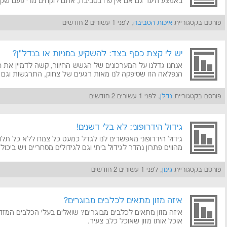
באמצע היער גם אם אין פח בסביבה, אתם לוקחים מדי פעם שקית
פורסם בקטגוריית
איכות הסביבה
, לפני 1 עשורים 2 חודשים
יש לי קצת כסף בצד: להשקיע במניות או בנדל"ן?
אנחנו גדלנו על המערכונים של הגשש החיוור, קשה לדמיין את ח
הנפלאה הזו שסיפקה לנו מאות רגעים של צחוק, התרגשות וגם
פורסם בקטגוריית
נדלן
, לפני 1 עשורים 2 חודשים
גידול הידרופוני: לא בלי דשנים!
גידול הידרופוני מאפשרים לנו לגדל כמעט כל צמח ללא כל תל
מהווים פתרון נהדר לגידול ביתי וגם לגידולים מסחריים ויש ביכו
פורסם בקטגוריית
גינון
, לפני 1 עשורים 2 חודשים
איזה מזון מתאים לכלבים מבוגרים?
איזה מזון מתאים לכלבים מבוגרים? שואלים בעלי הכלבים המזד
אוכל אותו מזון שאוכל כלב צעיר.