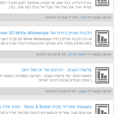
גברת לגילה). בכל אופן, אני סבורה שהסיפור הקטן שיש לי לספר
בוודאי יסגיר את הגיל שלי (אבל אל תגלו לאף אחד, כן?).
פורסם בקטגוריית
אוכל
, לפני 7 שנים 11 חודשים
הלבנת שיניים ביתית של Crest 3D White Whitestrips: אתם שאלתם, אנחנו משיבים
בזמן האחרון מאחר והיא מעניקה פתרון נפלא לבעיה שרבים סובל
פורסם בקטגוריית
רפואת שיניים
, לפני 8 שנים 2 חודשים
פרשת השבוע - הכהנים של אז ושל היום
הנושא העיקרי של פרשת השבוע - הפרשה השמינית בחומש 'ויקר
רשימת הציוויים שניתנו לכוהני ישראל.
פורסם בקטגוריית
אמונה
, לפני 8 שנים 3 חודשים
Volcano וופורייזר מבית Storz & Bickel - חווית אידוי ברמה אחרת!
אם אתם חובבי וופורייזרים ומעוניינים ליהנות ממכשיר אידוי ברמ