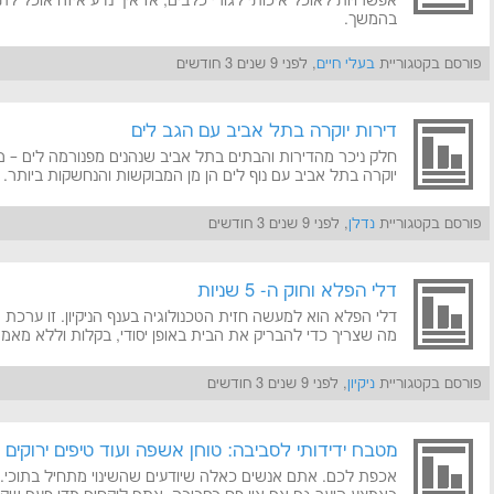
אפשרויות לאוכל איכותי לגורי כלבים, אז איך נדע איזה אוכל ל
בהמשך.
פורסם בקטגוריית
בעלי חיים
, לפני 9 שנים 3 חודשים
דירות יוקרה בתל אביב עם הגב לים
חלק ניכר מהדירות והבתים בתל אביב שנהנים מפנורמה לים – מתו
יוקרה בתל אביב עם נוף לים הן מן המבוקשות והנחשקות ביותר.
פורסם בקטגוריית
נדלן
, לפני 9 שנים 3 חודשים
דלי הפלא וחוק ה- 5 שניות
דלי הפלא הוא למעשה חזית הטכנולוגיה בענף הניקיון. זו ערכת 
מה שצריך כדי להבריק את הבית באופן יסודי, בקלות וללא מאמץ
פורסם בקטגוריית
ניקיון
, לפני 9 שנים 3 חודשים
מטבח ידידותי לסביבה: טוחן אשפה ועוד טיפים ירוקים
אכפת לכם. אתם אנשים כאלה שיודעים שהשינוי מתחיל בתוכי.