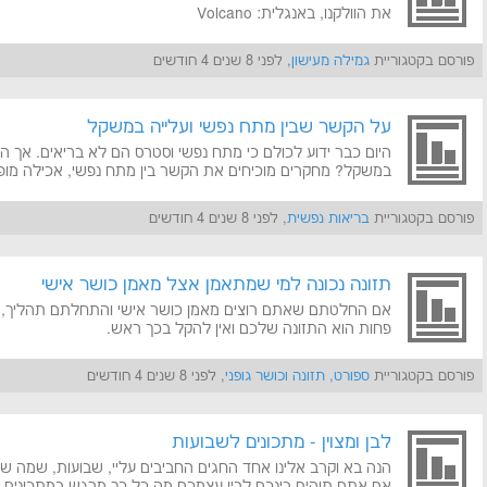
את הוולקנו, באנגלית: Volcano
פורסם בקטגוריית
גמילה מעישון
, לפני 8 שנים 4 חודשים
על הקשר שבין מתח נפשי ועלייה במשקל
היום כבר ידוע לכולם כי מתח נפשי וסטרס הם לא בריאים. אך 
במשקל? מחקרים מוכיחים את הקשר בין מתח נפשי, אכילה מופ
פורסם בקטגוריית
בריאות נפשית
, לפני 8 שנים 4 חודשים
תזונה נכונה למי שמתאמן אצל מאמן כושר אישי
אם החלטתם שאתם רוצים מאמן כושר אישי והתחלתם תהליך, כ
פחות הוא התזונה שלכם ואין להקל בכך ראש.
פורסם בקטגוריית
ספורט, תזונה וכושר גופני
, לפני 8 שנים 4 חודשים
לבן ומצוין - מתכונים לשבועות
הנה בא וקרב אלינו אחד החגים החביבים עליי, שבועות, שמה שהכ
אם אתם תוהים בינכם לבין עצמכם מה כל כך מרגש במתכונים ל