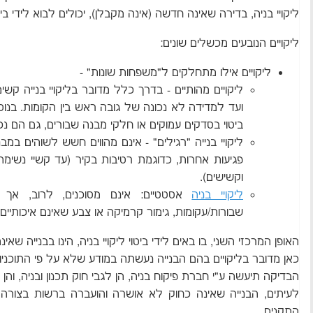
ליקויי בניה, בדירה שאינה חדשה (אינה מקבלן), יכולים לבוא לידי ביט
ליקויים הנובעים מכשלים שונים:
ליקויים אילו מתחלקים ל"משפחות שונות" -
ליקויים מהותיים - בדרך כלל מדובר בליקויי בנייה קש
ועד למדידה לא נכונה של גובה ראש בין הקומות. בנוס
ביטוי בסדקים עמוקים או חלקי מבנה שבורים, גם הם נכ
ליקויי בנייה "רגילים" - אינם מהווים חשש לשוהים במב
פגיעות אחרות, כדוגמת רטיבות בקיר (עד קשיי נשימה
וקשישים).
ליקויי בניה
אסטטיים: אינם מסוכנים, לרוב, אך א
שבורות/עקומות, גימור קרמיקה או צבע שאינם איכותיים ו
האופן המרכזי השני, בו באים לידי ביטוי ליקויי בניה, הינו בבנייה שאינ
כאן מדובר בליקויים בהם הבנייה נעשתה במודע שלא על פי התוכניו
הבדיקה תיעשה ע"י חברת פיקוח בניה, הן לגבי חוק תכנון ובניה, והן 
לעיתים, הבנייה שאינה כחוק לא אושרה והועברה ברשות בצורה 
התקנים.