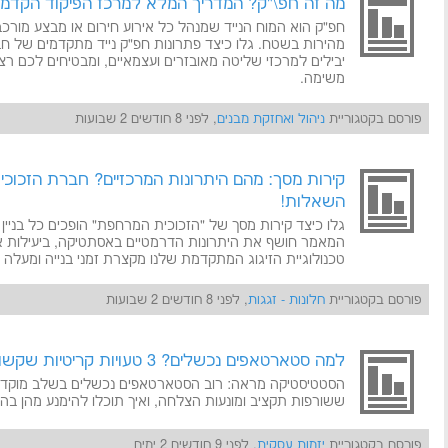
מה זה חפ\"ק? המדריך המלא למרכז הפיקוד הקדמי
חפ"ק הוא המוח הנייד שמנהל כל אירוע חירום או מבצע מורכ
יבילים למרכזי שליטה מאובזרים ועצמאיים, ומבטיחים לכם רצי
משימה.
פורסם בקטגוריית
ניהול ואחזקת מבנים
, לפני 8 חודשים 2 שבועות
קירות מסך: מהם היתרונות המרכזיים? חברת הזכוכ
השאלות!
גלו כיצד קירות מסך של "הזכוכית המרחפת" הופכים כל בניין 
המאמר חושף את היתרונות הדרמטיים באסתטיקה, ביעילות אנ
טכנולוגיית הזיגוג המתקדמת שלנו מקצרת זמני בנייה ומעלה 
פורסם בקטגוריית
חלונות - זגגות
, לפני 8 חודשים 2 שבועות
למה סטארטאפים נכשלים? 3 טעויות קריטיות שקשורות להשקה הראשונית
ששורפות תקציב ומונעות הצלחה, ואיך תוכלו להימנע מהן 
פורסם בקטגוריית
יזמות עסקית
, לפני 9 חודשים 2 ימים