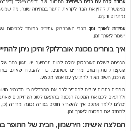
עבודה קלה עם בדים בעייתיים:
התכונה של "דיפרנציאל" (דיפרנצי
מאפשרת להזין את הבד לקראת התפר במתיחה שונה, מה שמונע כיו
נמתחים ודקים.
עמידות לאורך זמן:
תפרי האוברלוק עמידים במיוחד לכביסות וש
יישמר לאורך זמן.
איך בוחרים מכונת אוברלוק? והיכן ניתן להתיי
הכניסה לעולם האוברלוק יכולה להיות מרתיעה. יש מגוון רחב של 
פונקציות מתקדמות, ומחירים משתנים. כדי להבטיח שאתם בו
שלכם, חשוב מאוד להתייעץ עם אנשי מקצוע.
מומחים בתחום יכולים להסביר לכם את ההבדלים בין הדגמים השוני
ולהתאים לכם את המכונה הנכונה בהתאם לסוג הפרויקטים שאתם
יכולים ללמד אתכם איך להשחיל חוטים בצורה נכונה ומהירה (כן, 
לתחזק את המכונה לאורך זמן.
המלצה אישית: הירשנזון, הבית של התופר ב