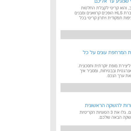
 שמגיע עד אליכם
ב, והוא קריטי לקבלת החלטות
מהירות בשטח. גלו כיצד פתרונות חפ"ק נייד מתקדמים של חברת HLS הופכים קרוואנים ומבנים
פות תפקודית ויתרון קריטי בכל
ית המרחפת עונים על כל
ליצירת מופת יוקרתית וחסכונית.
רגטית ובבטיחות, ומסביר איך
את ערך הנכס.
הסטטיסטיקה מראה: רוב הסטארטאפים נכשלים בשלב מוקדם. גלו את 3 הטעויות הקריטיות
בהשקה הבאה שלכם.