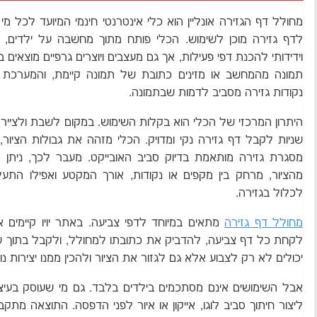
מחולל דף הגזירה אונליין הוא כלי אינטרנטי חינמי המיועד לכל מ
לדף גזירה מוכן לשימוש. הכלי פותח מתוך מחשבה על ילדים, ה
וידידותי להכנת דפי פעילות, אך גם מעצבים ויוצרים גרפיים מוצאים ב
תמונה מהמחשב או מזינים כתובת של תמונה קיימת, והמערכת מיי
נקודות גזירה מסביב לדמות שבתמונה.
היתרון המרכזי של הכלי הוא בקלות השימוש. במקום לשבת ולצייר י
שניות לקבל דף גזירה נקי ומדויק. הכלי מזהה את גבולות הציור,
מסגרת גזירה מותאמת בדיוק סביב האובייקט. מעבר לכך, ניתן
מהציור, מרחק בין מקפים או נקודות, אורך המקטע ואפילו התע
לכלול בגזירה.
מחולל דף גזירה
מתאים במיוחד לדפי צביעה. באתר יויו קיימים אל
לקחת כל דף צביעה, להדביק את כתובתו למחולל, ולקבל בתוך שניו
יכולים לא רק לצבוע אלא גם לגזור את הציור ולהכין ממנו יצירות נוס
אבל השימושים אינם מסתכמים בילדים בלבד. גם מי שעוסק בעיצ
ליצור חיתוך סביב לוגו, אייקון או איור לפני הדפסה. התוצאה מתקב