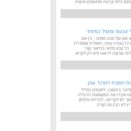
ותם כדפי צביעה מותאמים אישית.
צבעוני ומועיל במיוחד
א שם של צבע מסוים – בין אם
כז בצורה נוחה, ויזואלית ומסודרת
 כל צבע מלווה בתיאור קצר
למי שרוצה לראות ולא רק לקרוא.
דובר בתמונה, לפעמים בצליל
 – בשני מספרים שכמעט איבדו את המשמעות הרגילה
שלהם. במקום להיות רק המספר שמגיע אחרי 66 ולפני 68, הפך 67 לקריאה, לבדיחה ולסימן
ין לא הבין מה קורה.