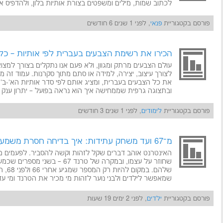
לכתוב שמות, מילים ומשפטים בצורת אותיות בלון, ולהדפיס א
פורסם בקטגוריית
פנאי
, לפני 1 שנים 6 חודשים
הכירו את רשימת הצבעים בעברית לפי אותיות – כלי 
עולם הצבעים מרתק ומגוון, ולא פעם אנו נתקלים בצורך למצו
לצורך עיצוב, יצירה, למידה או סתם מתוך סקרנות. עמוד זה מר
את כל הצבעים בעברית, ומציג אותם לפי סדר אותיות הא'-ב'.
ובתצוגה גרפית שממחישה איך הוא נראה בפועל – יתרון ענק 
פורסם בקטגוריית
לימודים
, לפני 1 שנים 3 חודשים
מ־67 ועד משחק עתידות: איך בדיחה חסרת משמעות הופכת לטרנד ענק
האינטרנט אוהב דברים שקל לזהות וקשה להסביר. לפעמים מ
שחוזר על עצמו, ובמקרה של טרנד 67
שמאפשר לילדים ולבני נוער לזהות מי מכיר את הטרנד ומי עדי
פורסם בקטגוריית
ילדים
, לפני 2 ימים 19 שעות