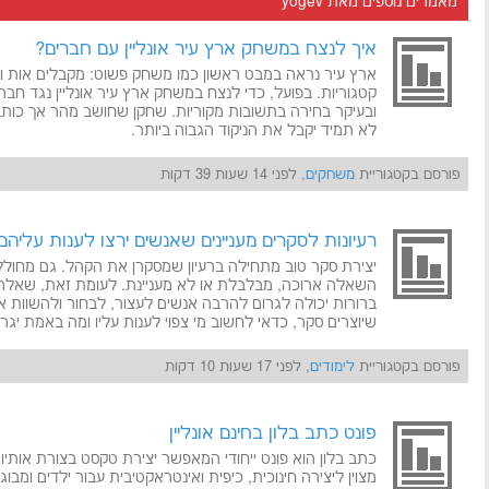
מאמרים נוספים מאת yogev
איך לנצח במשחק ארץ עיר אונליין עם חברים?
ארץ עיר נראה במבט ראשון כמו משחק פשוט: מקבלים אות ו
קטגוריות. בפועל, כדי לנצח במשחק ארץ עיר אונליין נגד חברי
ובעיקר בחירה בתשובות מקוריות. שחקן שחושב מהר אך כותב 
לא תמיד יקבל את הניקוד הגבוה ביותר.
פורסם בקטגוריית
משחקים
, לפני 14 שעות 39 דקות
רעיונות לסקרים מעניינים שאנשים ירצו לענות עליהם
יצירת סקר טוב מתחילה ברעיון שמסקרן את הקהל. גם מחולל 
השאלה ארוכה, מבלבלת או לא מעניינת. לעומת זאת, שאלה
ברורות יכולה לגרום להרבה אנשים לעצור, לבחור ולהשוות א
שיוצרים סקר, כדאי לחשוב מי צפוי לענות עליו ומה באמת יג
פורסם בקטגוריית
לימודים
, לפני 17 שעות 10 דקות
פונט כתב בלון בחינם אונליין
כתב בלון הוא פונט ייחודי המאפשר יצירת טקסט בצורת אותיות
מצוין ליצירה חינוכית, כיפית ואינטראקטיבית עבור ילדים ומב