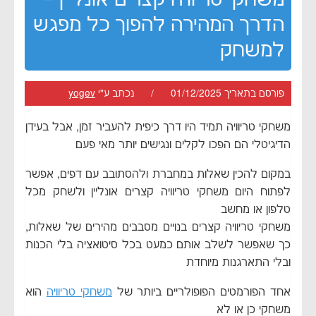
הדרך המהירה להפוך כל מפגש
למשחק
פורסם בתאריך 01/12/2025 / נכתב ע"י
yogev
משחקי טריוויה תמיד היו דרך כיפית להעביר זמן, אבל בעידן
הדיגיטלי הם הפכו לקלים ונגישים יותר מאי פעם
במקום להכין שאלות במחברת ולהסתובב עם דפים, אפשר
לפתוח היום משחקי טריוויה קצרים אונליין ולשחק מכל
טלפון או מחשב
משחקי טריוויה קצרים בנויים מסבבים מהירים של שאלות,
כך שאפשר לשלב אותם כמעט בכל סיטואציה בלי הכנות
ובלי התארגנות מיוחדת
אחד הפורמטים הפופולריים ביותר של
משחקי טריוויה
הוא
משחקי כן או לא