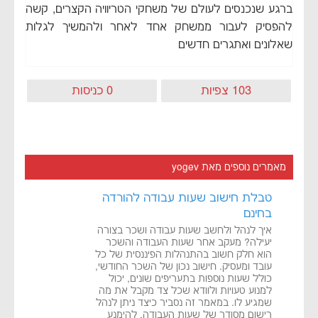
ברגע שנכנסים לעולם של משחקי הטריוויה הקצרים, קשה
להפסיק לעבור ממשחק אחד לאחר ולהמשיך לגלות
שאלונים ואתגרים חדשים
103 צפיות
0 כניסות
מאמרים נוספים מאת yogev
טבלת חישוב שעות עבודה להורדה
בחינם
איך לנהל ולחשב שעות עבודה ושכר בצורה
יעילה? מעקב אחר שעות העבודה והשכר
הוא חלק חשוב בהתנהלות הפיננסית של כל
עובד ומעסיק. חישוב נכון של השכר החודשי,
כולל שעות נוספות בתעריפים שונים, יכול
למנוע טעויות ולוודא שכל צד מקבל את מה
שמגיע לו. במאמר זה נסביר כיצד ניתן לנהל
רישום מסודר של שעות העבודה, להימנע