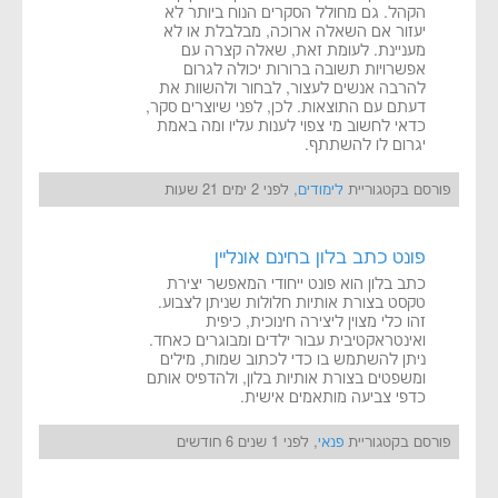
הקהל. גם מחולל הסקרים הנוח ביותר לא
יעזור אם השאלה ארוכה, מבלבלת או לא
מעניינת. לעומת זאת, שאלה קצרה עם
אפשרויות תשובה ברורות יכולה לגרום
להרבה אנשים לעצור, לבחור ולהשוות את
דעתם עם התוצאות. לכן, לפני שיוצרים סקר,
כדאי לחשוב מי צפוי לענות עליו ומה באמת
יגרום לו להשתתף.
פורסם בקטגוריית
לימודים
, לפני 2 ימים 21 שעות
פונט כתב בלון בחינם אונליין
כתב בלון הוא פונט ייחודי המאפשר יצירת
טקסט בצורת אותיות חלולות שניתן לצבוע.
זהו כלי מצוין ליצירה חינוכית, כיפית
ואינטראקטיבית עבור ילדים ומבוגרים כאחד.
ניתן להשתמש בו כדי לכתוב שמות, מילים
ומשפטים בצורת אותיות בלון, ולהדפיס אותם
כדפי צביעה מותאמים אישית.
פורסם בקטגוריית
פנאי
, לפני 1 שנים 6 חודשים