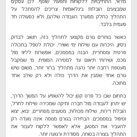
מלאי, התחייבויות ללקוחות ותפעול שוטף. לכן עסקים
שמבצעים הובלות בינלאומיות צריכים להסתכל על
התהליך כחלק ממערך העבודה שלהם, ולא כפעולה חד
פעמית בלבד.
כאשר בוחרים גורם מקצועי לתהליך כזה, חשוב לבדוק
ניסיון, היכרות עם שילוח ימי ואווירי, יכולת לטפל בתכולה
פרטית ומסחרית, הבנה במסמכים, אפשרות לליווי מול
מכס, ושירותי תיאום עד למסירה הסופית. מי שמקבל
מעטפת רחבה יותר נהנה מתהליך ברור יותר, משום שיש
גורם אחד שמבין את הדרך כולה ולא רק שלב אחד
מתוכה.
בתחום שבו כל פרט קטן יכול להשפיע על המשך הדרך,
יש יתרון לעבודה מול חברה ותיקה שמכירה שילוח לחו״ל,
הובלת דירות, שילוח מכולות, מטענים מסחריים, יבוא, יצוא
וטיפול במסמכים. הבחירה בגורם מנוסה אינה נועדה רק
להעביר את המטען, אלא לאפשר ללקוח לעבור את
התהליך בצורה בטוחה, מסודרת ורגועה יותר.