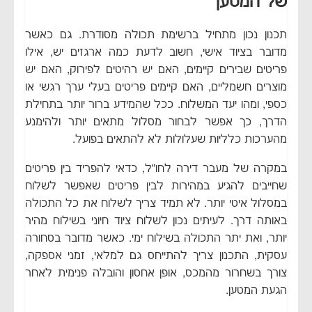
של המטען
תכנון נכון מתחיל ברשימת תכולה מסודרת. גם כאשר
מדובר בציוד אישי, חשוב לדעת כמה ארגזים יש, אילו
פריטים שבירים קיימים, האם יש רהיטים לפירוק, האם יש
מוצרים חשמליים, האם קיימים פריטים בעלי ערך רגשי או
כספי, ומהו יעד המשלוח. ככל שהמידע ברור יותר בתחילת
הדרך, כך אפשר לבחור מסלול מתאים יותר ולהימנע
מהערכות כלליות שעלולות לא להתאים בפועל.
במקרה של מעבר דירה לחו״ל, כדאי להפריד בין פריטים
שחייבים להגיע במהירות לבין פריטים שאפשר לשלוח
במסלול איטי יותר. לא תמיד צריך לשלוח את כל התכולה
באותה דרך. לעיתים נכון לשלוח ציוד חיוני בשילוח מהיר
יותר, ואת יתר התכולה בשילוח ימי. כאשר מדובר בסחורה
עסקית, התכנון צריך להתייחס גם למלאי, זמני אספקה,
צורך בשחרור מהמכס, אופן אחסון והובלה פנימית לאחר
הגעת המטען.