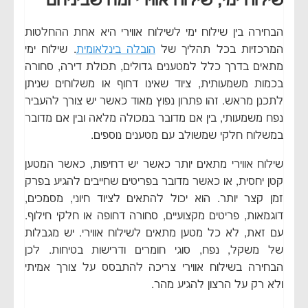
שילוח ימי, שילוח אווירי ומה שביניהם
הבחירה בין שילוח ימי לשילוח אווירי היא אחת ההחלטות
המרכזיות בכל תהליך של
הובלה בינלאומית
. שילוח ימי
מתאים בדרך כלל למטענים גדולים, תכולת דירה, סחורה
בכמות משמעותית, ציוד שאינו דחוף או משלוחים שניתן
לתכנן מראש. זהו פתרון נפוץ מאוד כאשר יש צורך להעביר
נפח משמעותי, בין אם מדובר במכולה מלאה ובין אם מדובר
במשלוח חלקי שמשולב עם מטענים נוספים.
שילוח אווירי מתאים יותר כאשר יש דחיפות, כאשר המטען
קטן יחסית, או כאשר מדובר בפריטים שחייבים להגיע בפרק
זמן קצר יותר. הוא יכול להתאים לציוד חיוני, מסמכים,
דוגמאות, פריטים מקצועיים, סחורה דחופה או חלקי חילוף.
עם זאת, לא כל מטען מתאים לשילוח אווירי. יש מגבלות
של משקל, נפח, סוגי חומרים ודרישות בטיחות. לכן
הבחירה בשילוח אווירי צריכה להתבסס על צורך אמיתי
ולא רק על הרצון להגיע מהר.