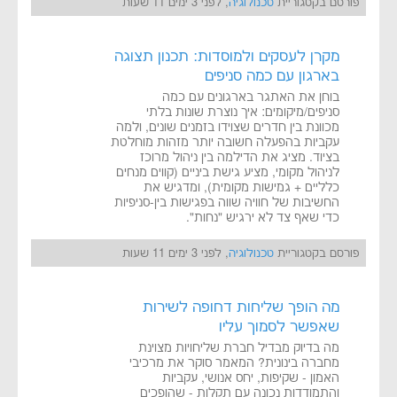
פורסם בקטגוריית
טכנולוגיה
, לפני 3 ימים 11 שעות
מקרן לעסקים ולמוסדות: תכנון תצוגה
בארגון עם כמה סניפים
בוחן את האתגר בארגונים עם כמה
סניפים/מיקומים: איך נוצרת שונות בלתי
מכוונת בין חדרים שצוידו בזמנים שונים, ולמה
עקביות בהפעלה חשובה יותר מזהות מוחלטת
בציוד. מציג את הדילמה בין ניהול מרוכז
לניהול מקומי, מציע גישת ביניים (קווים מנחים
כלליים + גמישות מקומית), ומדגיש את
החשיבות של חוויה שווה בפגישות בין-סניפיות
כדי שאף צד לא ירגיש "נחות".
פורסם בקטגוריית
טכנולוגיה
, לפני 3 ימים 11 שעות
מה הופך שליחות דחופה לשירות
שאפשר לסמוך עליו
מה בדיוק מבדיל חברת שליחויות מצוינת
מחברה בינונית? המאמר סוקר את מרכיבי
האמון - שקיפות, יחס אנושי, עקביות
והתמודדות נכונה עם תקלות - שהופכים