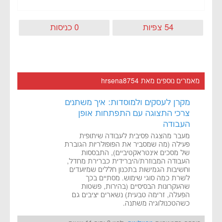
54 צפיות
0 כניסות
מאמרים נוספים מאת hrsena8754
מקרן לעסקים ולמוסדות: איך משתנים
צרכי התצוגה עם התפתחות אופן
העבודה
מעבר מהצגה פסיבית לעבודה שיתופית
פעילה (מה שמסביר את הפופולריות הגוברת
של מסכים אינטראקטיביים), התבססות
העבודה המבוזרת/היברידית כברירת מחדל,
וחשיבות הגמישות בתכנון חללים שמיועדים
לשרת כמה סוגי שימוש. מסתיים בכך
שהעקרונות הבסיסיים (בהירות, פשטות
הפעלה, זרימה טבעית) נשארים יציבים גם
כשהטכנולוגיה משתנה.