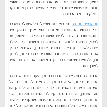
במים, מי שמתגורר באזור עם אבנית גבוהה, או מי שמפעיל
מקום עם שימוש אינטנסיבי, צריך להתייחס לסינון ולתחזוקה
כחלק מרכזי מהבחירה.
מתקן מים חם קר
טוב הוא כזה שמצליח להשתלב בשגרה
בלי לדרוש התעסקות מיותרת. הוא צריך לספק מים
בטמפרטורה הרצויה, להיות פשוט להפעלה, בטיחותי, נוח
לניקוי, מתאים למספר המשתמשים ולשמור על פעולה
יציבה לאורך זמן. כאשר בוחרים אותו נכון, הוא יכול להפוך
את המטבח, המשרד או חדר העובדים לנוחים יותר, לחסוך
זמן, לצמצם שימוש בבקבוקים ולשפר את זמינות המים
לאורך היום.
הבחירה הנכונה אינה בהכרח במתקן היקר ביותר או בדגם
המרשים ביותר, אלא במתקן שמותאם לשטח, להרגלי
השימוש ולצרכים האמיתיים. לפני רכישה כדאי לבדוק את
סוג המתקן, איכות הסינון, קיבולת החימום והקירור, אופן
ההתקנה, דרישות התחזוקה והשירות שמקבלים לאחר
הקנייה. כאשר כל הנתונים האלה ברורים מראש, קל יותר