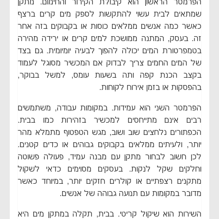
הפרמטר הראשון הוא קיבולת הקירור והחימום. מתקן
שמתאים לבית עשוי להתקשות לספק מים קרים ברצף
כאשר כמה אנשים ממלאים כוסות או בקבוקים בזה אחר
זה. בעסק, המתנה ממושכת למים קרים או ירידה מהירה
בטמפרטורת המים יכולה להפוך לבעיה יומיומית. גם בצד
של המים החמים צריך לבדוק אם המכשיר מסוגל לעמוד
בקצב הכנת קפה ותה בשעות עומס, למשל בבוקר,
בהפסקות או בזמן אירוח לקוחות.
הפרמטר השני הוא עמידות. במקומות עבודה, משתמשים
רבים אינם מתייחסים למכשיר בזהירות כמו בבית.
הכפתורים נלחצים שוב ושוב, מגש הטפטוף מתמלא מהר
יותר, ולעיתים ממלאים בקבוקים גבוהים או כדים קטנים.
לכן חשוב לבחור מתקן עם מבנה עמיד, פעולה פשוטה
וחלקים שקל לנקות. בעסקים מסוימים כדאי לשקול
מתקנים רצפתיים או קולרים חזקים יותר, במיוחד כאשר
מדובר במקומות עם תנועה גבוהה של אנשים.
השירות הוא שיקול קריטי. בבית, תקלה במתקן מים היא