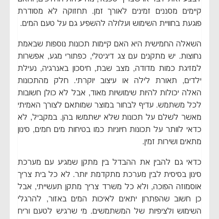
קיימים מסננים זמינים לאורך זמן. תחזוקה לא מסודרת
פוגעת בחוויית השימוש ועלולה להשפיע גם על טעם המים.
השאלה החמישית היא האם קיימות תכונות נוספות שבאמת
נחוצות. יש מתקנים עם צג דיגיטלי, כפתורי מגע, אפשרות
למזיגת כמות מדודה, מצב שבת, חיסכון באנרגיה, נעילת
ילדים, תאורת לילה או עיצוב יוקרתי. חלק מהתכונות
האלה יכולות להיות שימושיות מאוד, אבל לא כולן חשובות
לכל משתמש. עדיף לבחור במוצר שמותאם לצורך האמיתי
מאשר לשלם על תכונות שלא ישתמשו בהן. במקביל, לא
כדאי לוותר על תכונות חיוניות כמו בטיחות מים חמים, סינון
מתאים ושירות זמין.
כדאי גם להבין את ההבדל בין מתקן שמגיע עם מערכת
סינון בסיסית לבין מערכת מתקדמת יותר. לא כל בית צריך
אוסמוזה הפוכה, ולא כל משרד צריך מתקן תעשייתי, אבל
כן חשוב שהפתרון יתאים לאיכות המים באזור, להרגלי
השימוש ולציפיות של המשתמשים. מי שרגיש לטעם וריח