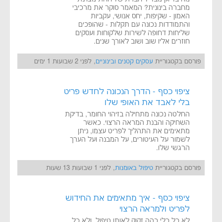
מחברה בינונית? המאמר סוקר את מרכיבי
האמון - שקיפות, יחס אנושי, עקביות
והתמודדות נכונה עם תקלות - שהופכים
שליחות דחופה לשירות שלקוחות ועסקים
חוזרים אליו שוב ושוב לאורך שנים.
פורסם בקטגוריית
עסקים קטנים ובינוניים
, לפני 2 שבועות 1 ימים
ציפוי כסף - הדרך הנכונה לחדש פריט
בלי לאבד את האופי שלו
החלטה נכונה מתחילה בזיהוי החומר, בדיקת
השחיקה והבנת המראה הרצוי. כאשר
מתאימים את התהליך לפריט עצמו, ניתן
לשמור על העיטורים, על המבנה ועל הערך
הרגשי שלו.
פורסם בקטגוריית
טיפול באומנות
, לפני 1 שבועות 13 שעות
ציפוי כסף - איך מתאימים את החידוש
לפריט ולמראה הרצוי
לא כל כלי כהה זקוק לאותו טיפול, ולא כל