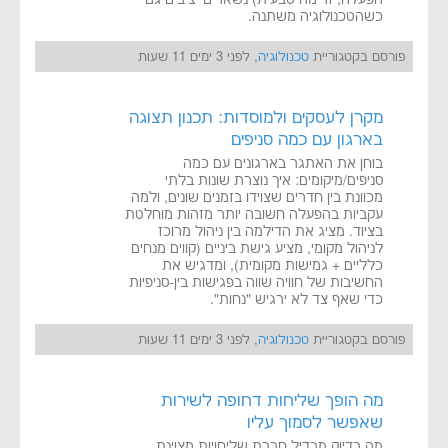
הפעלה, זרימה טבעית) נשארים יציבים גם
כשהטכנולוגיה משתנה.
פורסם בקטגוריית
טכנולוגיה
, לפני 3 ימים 11 שעות
מקרן לעסקים ולמוסדות: תכנון תצוגה
בארגון עם כמה סניפים
בוחן את האתגר בארגונים עם כמה
סניפים/מיקומים: איך נוצרת שונות בלתי
מכוונת בין חדרים שצוידו בזמנים שונים, ולמה
עקביות בהפעלה חשובה יותר מזהות מוחלטת
בציוד. מציג את הדילמה בין ניהול מרוכז
לניהול מקומי, מציע גישת ביניים (קווים מנחים
כלליים + גמישות מקומית), ומדגיש את
החשיבות של חוויה שווה בפגישות בין-סניפיות
כדי שאף צד לא ירגיש "נחות".
פורסם בקטגוריית
טכנולוגיה
, לפני 3 ימים 11 שעות
מה הופך שליחות דחופה לשירות
שאפשר לסמוך עליו
מה בדיוק מבדיל חברת שליחויות מצוינת