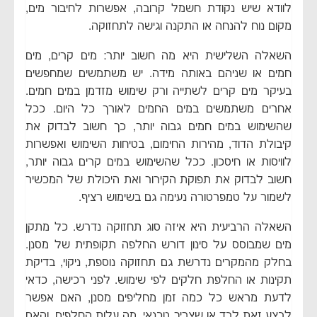
לוודא שיש נקודת חשמל קרובה, אפשרות לחיבור מים,
מקום נוח להנחה או התקנה וגישה לתחזוקה.
השאלה השלישית היא מה חשוב יותר: מים קרים, מים
חמים או שניהם באותה מידה. יש משתמשים שמחפשים
בעיקר מים קרים לשתייה ורק שימוש מזדמן במים חמים.
אחרים משתמשים במים החמים לאורך כל היום. ככל
שהשימוש במים חמים גבוה יותר, כך חשוב לבדוק את
קיבולת הדוד, מהירות החימום, בטיחות השימוש ואפשרות
לוויסות או חיסכון. ככל שהשימוש במים קרים גבוה יותר,
חשוב לבדוק את תפוקת הקירור ואת היכולת של המכשיר
לשמור על טמפרטורה נעימה גם בשימוש רציף.
השאלה הרביעית היא איזה סוג תחזוקה נדרש. כל מתקן
מים שמבוסס על סינון דורש החלפה תקופתית של מסנן.
בחלק מהמקרים נדרשת גם תחזוקה נוספת, ניקוי, בדיקת
תקינות או החלפת חלקים לפי שימוש. לפני רכישה, כדאי
לדעת מראש כל כמה זמן מחליפים מסנן, האם אפשר
לבצע זאת לבד או שצריך טכנאי, מה עלות החלפים, והאם