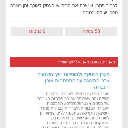
לבחור פתרון שישרת את הבית או העסק לאורך זמן בצורה
נוחה, יעילה ובטוחה.
58 צפיות
0 כניסות
מאמרים נוספים מאת hrsena8754
מקרן לעסקים ולמוסדות: איך משתנים
צרכי התצוגה עם התפתחות אופן
העבודה
מעבר מהצגה פסיבית לעבודה שיתופית
פעילה (מה שמסביר את הפופולריות הגוברת
של מסכים אינטראקטיביים), התבססות
העבודה המבוזרת/היברידית כברירת מחדל,
וחשיבות הגמישות בתכנון חללים שמיועדים
לשרת כמה סוגי שימוש. מסתיים בכך
שהעקרונות הבסיסיים (בהירות, פשטות