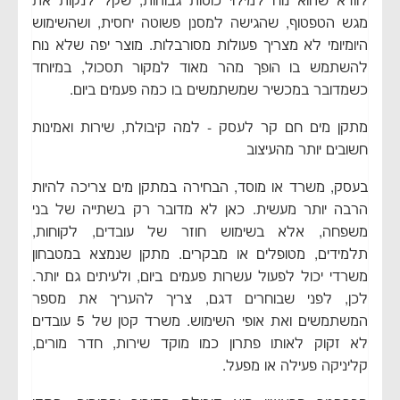
לוודא שהוא נוח למילוי כוסות גבוהות, שקל לנקות את
מגש הטפטוף, שהגישה למסנן פשוטה יחסית, ושהשימוש
היומיומי לא מצריך פעולות מסורבלות. מוצר יפה שלא נוח
להשתמש בו הופך מהר מאוד למקור תסכול, במיוחד
כשמדובר במכשיר שמשתמשים בו כמה פעמים ביום.
מתקן מים חם קר לעסק - למה קיבולת, שירות ואמינות
חשובים יותר מהעיצוב
בעסק, משרד או מוסד, הבחירה במתקן מים צריכה להיות
הרבה יותר מעשית. כאן לא מדובר רק בשתייה של בני
משפחה, אלא בשימוש חוזר של עובדים, לקוחות,
תלמידים, מטופלים או מבקרים. מתקן שנמצא במטבחון
משרדי יכול לפעול עשרות פעמים ביום, ולעיתים גם יותר.
לכן, לפני שבוחרים דגם, צריך להעריך את מספר
המשתמשים ואת אופי השימוש. משרד קטן של 5 עובדים
לא זקוק לאותו פתרון כמו מוקד שירות, חדר מורים,
קליניקה פעילה או מפעל.