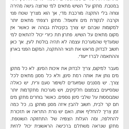
במטבח. מתקן על השיש מתאים למי שרוצה גישה מהירה
ונוחה בלי התקנה מורכבת מדי, אך הוא מצריך שטח פנוי
וקרבה לנקודת מים וחשמל. מתקן רצפתי מתאים יותר
למקומות שבהם יש צורך בקיבולת גבוהה או כאשר אין
מקום מתאים על השיש. פתרון תת כיורי יכול להתאים למי
שמעדיף שהמערכת עצמה לא תהיה בולטת לעין, אך כאן
חשוב לבדוק מראש את תנאי ההתקנה, המקום הפנוי בארון
וההתאמה לברז ייעודי.
מעבר למיקום, צריך לבדוק את איכות הסינון. לא כל מתקן
מים נותן את אותה רמת סינון, ולא כל מסנן מתאים לכל
צורך. יש מסננים שמיועדים לשיפור טעם וריח, יש כאלה
שמסייעים בצמצום חלקיקים, ויש מערכות מתקדמות יותר
שמבוססות על שלבי סינון נוספים. כאשר בוחרים מתקן מים
חם קר לבית, חשוב להבין איזה מסנן מותקן בו, כל כמה
זמן צריך להחליף אותו, האם יש נורת התראה או תזכורת
להחלפה, ומה העלות הצפויה של התחזוקה השוטפת.
מתקן שנראה משתלם ברכישה הראשונית יכול להיות