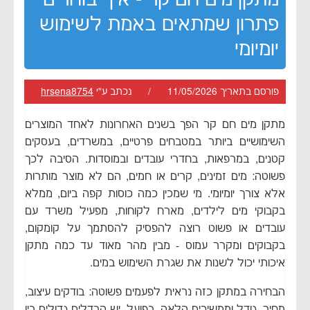
פתרון שמתאים באמת לשימוש
יומיומי
פורסם בתאריך 11/05/2026 / נכתב ע"י
hrsena8754
מתקן מים חם קר הפך בשנים האחרונות לאחד המוצרים
השימושיים ביותר במטבחים פרטיים, במשרדים, בעסקים
קטנים, במרפאות, בחדרי עובדים ובמוסדות. הסיבה לכך
פשוטה: מים זמינים, קרים או חמים, הם לא מוצר מותרות
אלא צורך יומיומי. מי שמכין כמה כוסות קפה ביום, ממלא
בקבוקי מים לילדים, מארח לקוחות, מפעיל משרד עם
עובדים או פשוט רוצה להפסיק להסתמך על קומקום,
בקבוקים ומקרר עמוס - מבין מהר מאוד עד כמה מתקן
איכותי יכול לשנות את שגרת השימוש במים.
הבחירה במתקן כזה נראית לפעמים פשוטה: בודקים עיצוב,
מחיר, גודל וממשיכים הלאה. בפועל, יש הבדלים גדולים בין