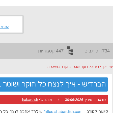
התחבר
1734 כותבים
447 קטגוריות
ש - איך לנצח כל חוקר ושוטר בחקירה במשטרה
הברדיש - איך לנצח כל חוקר ושוטר
פורסם בתאריך 30/06/2026 / נכתב ע"י
habardish
קישור לקורס -
https://habardish.com/
שילמד אתכם לנצח כל חו