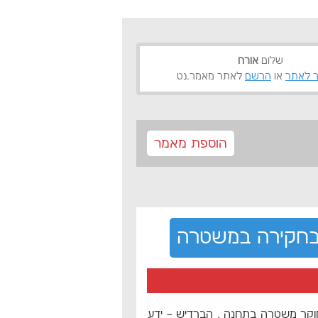
שלום
אורח
 לאתר
או
הרשם
לאתר מאמר.נט
הוספת מאמר
 בחקירה במשטרה
קר משטרה בתחנה , הברדיש – ידע