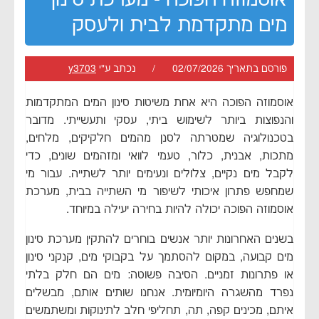
מים מתקדמת לבית ולעסק
פורסם בתאריך 02/07/2026 / נכתב ע"י
y3703
אוסמוזה הפוכה היא אחת משיטות סינון המים המתקדמות
והנפוצות ביותר לשימוש ביתי, עסקי ותעשייתי. מדובר
בטכנולוגיה שמטרתה לסנן מהמים חלקיקים, מלחים,
מתכות, אבנית, כלור, טעמי לוואי ומזהמים שונים, כדי
לקבל מים נקיים, צלולים ונעימים יותר לשתייה. עבור מי
שמחפש פתרון איכותי לשיפור מי השתייה בבית, מערכת
אוסמוזה הפוכה יכולה להיות בחירה יעילה במיוחד.
בשנים האחרונות יותר אנשים בוחרים להתקין מערכת סינון
מים קבועה, במקום להסתמך על בקבוקי מים, קנקני סינון
או פתרונות זמניים. הסיבה פשוטה: מים הם חלק בלתי
נפרד מהשגרה היומיומית. אנחנו שותים אותם, מבשלים
איתם, מכינים קפה, תה, תחליפי חלב לתינוקות ומשתמשים