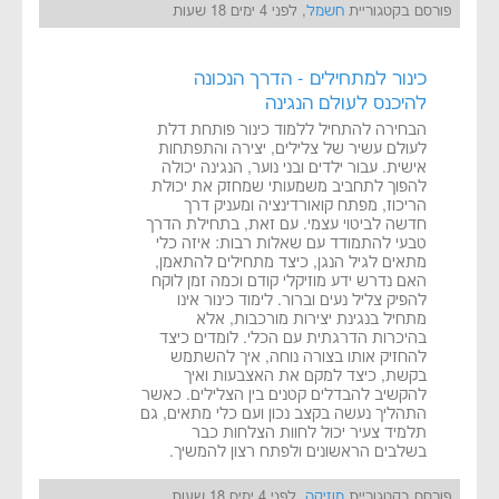
פורסם בקטגוריית
חשמל
, לפני 4 ימים 18 שעות
כינור למתחילים - הדרך הנכונה
להיכנס לעולם הנגינה
הבחירה להתחיל ללמוד כינור פותחת דלת
לעולם עשיר של צלילים, יצירה והתפתחות
אישית. עבור ילדים ובני נוער, הנגינה יכולה
להפוך לתחביב משמעותי שמחזק את יכולת
הריכוז, מפתח קואורדינציה ומעניק דרך
חדשה לביטוי עצמי. עם זאת, בתחילת הדרך
טבעי להתמודד עם שאלות רבות: איזה כלי
מתאים לגיל הנגן, כיצד מתחילים להתאמן,
האם נדרש ידע מוזיקלי קודם וכמה זמן לוקח
להפיק צליל נעים וברור. לימוד כינור אינו
מתחיל בנגינת יצירות מורכבות, אלא
בהיכרות הדרגתית עם הכלי. לומדים כיצד
להחזיק אותו בצורה נוחה, איך להשתמש
בקשת, כיצד למקם את האצבעות ואיך
להקשיב להבדלים קטנים בין הצלילים. כאשר
התהליך נעשה בקצב נכון ועם כלי מתאים, גם
תלמיד צעיר יכול לחוות הצלחות כבר
בשלבים הראשונים ולפתח רצון להמשיך.
פורסם בקטגוריית
מוזיקה
, לפני 4 ימים 18 שעות