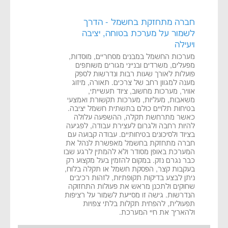
חברה מתחזקת בחשמל - הדרך
לשמור על מערכת בטוחה, יציבה
ויעילה
מערכות החשמל במבנים מסחריים, מוסדות,
מפעלים, משרדים ובנייני מגורים משותפים
פועלות לאורך שעות רבות ונדרשות לספק
מענה למגוון רחב של צרכים. תאורה, מיזוג
אוויר, מערכות מחשוב, ציוד תעשייתי,
משאבות, מעליות, מערכות תקשורת ואמצעי
בטיחות תלויים כולם בתשתית חשמל יציבה.
כאשר מתרחשת תקלה, ההשפעה עלולה
להיות רחבה ולגרום לעצירת עבודה, לפגיעה
בציוד ולסיכונים בטיחותיים. עבודה קבועה עם
חברה מתחזקת בחשמל מאפשרת לנהל את
המערכת באופן מסודר ולא להמתין לרגע שבו
כבר נגרם נזק. במקום להזמין בעל מקצוע רק
בעקבות קצר, הפסקת חשמל או תקלה בלוח,
ניתן לבצע בדיקות תקופתיות, לזהות רכיבים
שחוקים ולתכנן מראש את פעולות התחזוקה
הנדרשות. גישה זו מסייעת לשמור על רציפות
תפעולית, להפחית תקלות בלתי צפויות
ולהאריך את חיי המערכת.