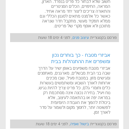
חשוב שלא לבחור כל פריט בנפרד. הארון,
המראה, החיפויים, הכלים הסניטריים
והתאורה צריכים ליצור יחד מראה אחיד.
כאשר כל אלמנט מתאים לסגנון הכללי וגם
ממלא תפקיד מעשי, מתקבל חדר שנראה
מתוכנן ולא אוסף מקרי של פריטים.
פורסם בקטגוריית
עיצוב פנים
, לפני 4 ימים 18 שעות
אביזרי מטבח - כך בוחרים נכון
ומשפרים את ההתנהלות בבית
אביזרי מטבח משפיעים באופן ישיר על הדרך
שבה בני הבית מבשלים, מארגנים, מאחסנים
ומגישים מזון. במטבח פעיל, שבו מכינים
ארוחות לאורך השבוע ומשתמשים בעשרות
כלים וחומרי גלם, כל פריט צריך להיות נגיש,
נוח ויעיל. בחירה נכונה אינה מסתכמת רק
במראה יפה או בהתאמה לעיצוב, אלא
ביכולת להפוך את העבודה היומיומית
לפשוטה יותר, לחסוך מקום ולשמור על סדר
לאורך זמן.
פורסם בקטגוריית
בישול ואפיה
, לפני 4 ימים 18 שעות