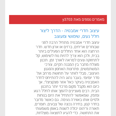
מאמרים נוספים מאת y3703
עיצוב חדרי אמבטיה - הדרך ליצור
חלל נעים, שימושי ומעוצב
עיצוב חדרי אמבטיה מתחיל הרבה לפני
שבוחרים אריחים, ברזים או ארון חדש. חדר
הרחצה הוא אחד החללים הפעילים ביותר
בבית, ולכן הוא צריך להיות נוח לשימוש, קל
לתחזוקה ונעים למראה לאורך זמן. תכנון
מוצלח מחבר בין המבנה הקיים, צורכי
המשתמשים, פתרונות האחסון והסגנון
העיצובי, מבלי לוותר על תחושת מרחב ועל
סדר יומיומי. בעבר נהוג היה להתייחס לחדר
האמבטיה בעיקר כאל אזור פונקציונלי, אך
כיום הוא מקבל מקום מרכזי יותר בתכנון
הבית. רבים מעוניינים להפוך אותו לחלל רגוע
ומזמין, שמאפשר להתחיל את היום בנוחות
ולסיים אותו באווירה נעימה. גם כאשר מדובר
בחדר קטן, בחירה נכונה של צבעים, חומרים,
תאורה וריהוט יכולה לשנות באופן משמעותי
את התחושה. כדי להגיע לתוצאה מוצלחת,