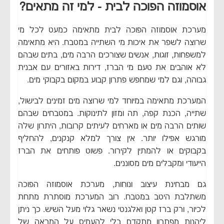
אוסמוזה הפוכה לבית - למי זה מתאים?
מערכת אוסמוזה הפוכה לבית מתאימה כמעט לכל מי
שרוצה לשפר את איכות מי השתייה במטבח. היא מתאימה
למשפחות, זוגות, אנשים שצורכים הרבה מים, בתים שבהם
לא אוהבים את טעם מי הברז, דירות באזורים עם אבנית
גבוהה, וגם למי שמחפש פתרון קבוע במקום בקבוקי מים.
המערכת מתאימה במיוחד למי שרוצה מים זמינים לבישול,
שתייה, הכנת קפה, תה ומזון לתינוקות. במטבחים שבהם
שותים הרבה מים או מארחים לעיתים קרובות, היתרון שלה
מורגש אפילו יותר. אין צורך למלא קנקנים, להחליף
בקבוקים או להמתין לקירור. פשוט פותחים את הברז
הייעודי ומקבלים מים מסוננים.
גם מבחינת עיצוב ונוחות, מערכת אוסמוזה הפוכה
משתלבת היטב במטבח. רוב המערכת מוסתרת מתחת
לכיור, ורק ברז קטן ואלגנטי נשאר גלוי מעל השיש. כך ניתן
ליהנות מפתרון מתקדם בלי להעמיס על המראה של